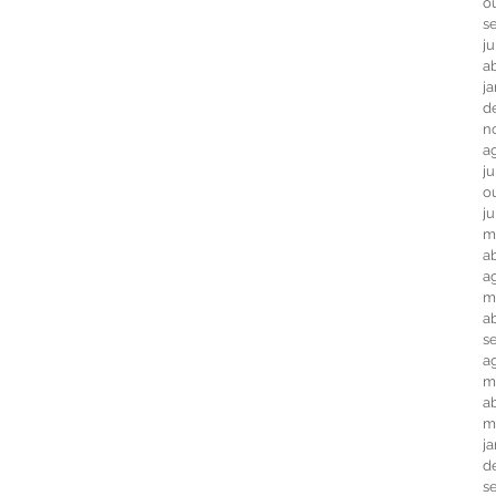
o
s
j
ab
j
d
n
a
j
o
j
m
ab
a
m
a
s
a
m
ab
m
j
d
s