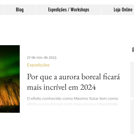
Blog
Expedições / Workshops
Loja Online
27 de nov. de 2023
Expedições
Por que a aurora boreal ficará
mais incrível em 2024
O efeito conhecido como Máximo Solar tem como
efeito aurora boreal com mais cores e intensidade.
Este efeito iniciou em 2022 e com...