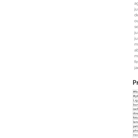
a
j
d
o
s
j
j
m
ab
m
f
j
P
#fo
#p
Li
bur
cac
dou
fot
lan
pat
ph
rio