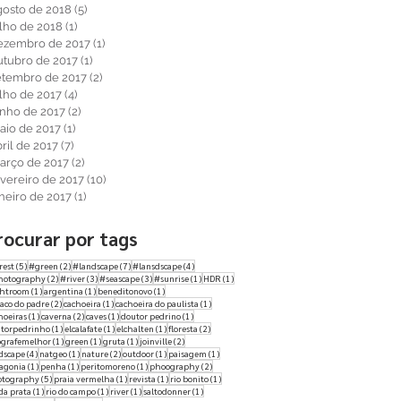
gosto de 2018
(5)
5 posts
ulho de 2018
(1)
1 post
ezembro de 2017
(1)
1 post
utubro de 2017
(1)
1 post
etembro de 2017
(2)
2 posts
ulho de 2017
(4)
4 posts
unho de 2017
(2)
2 posts
aio de 2017
(1)
1 post
ril de 2017
(7)
7 posts
arço de 2017
(2)
2 posts
evereiro de 2017
(10)
10 posts
aneiro de 2017
(1)
1 post
rocurar por tags
5 posts
2 posts
7 posts
4 posts
rest
(5)
#green
(2)
#landscape
(7)
#lansdscape
(4)
2 posts
3 posts
3 posts
1 post
1 post
hotography
(2)
#river
(3)
#seascape
(3)
#sunrise
(1)
HDR
(1)
1 post
1 post
1 post
ghtroom
(1)
argentina
(1)
beneditonovo
(1)
2 posts
1 post
1 post
aco do padre
(2)
cachoeira
(1)
cachoeira do paulista
(1)
1 post
2 posts
1 post
1 post
hoeiras
(1)
caverna
(2)
caves
(1)
doutor pedrino
(1)
1 post
1 post
1 post
2 posts
torpedrinho
(1)
elcalafate
(1)
elchalten
(1)
floresta
(2)
1 post
1 post
1 post
2 posts
ografemelhor
(1)
green
(1)
gruta
(1)
joinville
(2)
4 posts
1 post
2 posts
1 post
1 post
dscape
(4)
natgeo
(1)
nature
(2)
outdoor
(1)
paisagem
(1)
1 post
1 post
1 post
2 posts
agonia
(1)
penha
(1)
peritomoreno
(1)
phoography
(2)
5 posts
1 post
1 post
1 post
otography
(5)
praia vermelha
(1)
revista
(1)
rio bonito
(1)
1 post
1 post
1 post
1 post
 da prata
(1)
rio do campo
(1)
river
(1)
saltodonner
(1)