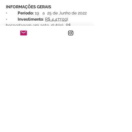
INFORMAÇÕES GERAIS
•	
Período:
 19   a  25 de Junho de 2022
•	
Investimento
: 
R$ 4.477,00
( 
hospedagem em apto. dublo)  
R$ 
4.991,00
 ( hospedagem em apto. single )
•	
Público-alvo
: Interessados em 
fotografia de paisagens, vida selvagem, 
astrofotografia, viagens e natureza.
•	Minimo 08 participantes 
Saiba Mais >
Compartilhe este evento