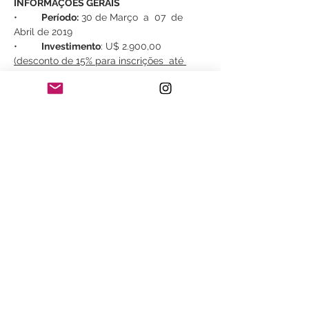
•	
Período:
 30 de Março  a  07  de 
Abril de 2019
•	
Investimento
: U$ 2.900,00 
(desconto de 15% para inscrições  até 
15/01/2019)
•	
Público-alvo
: Interessados em 
fotografia de paisagens, astrofotografia, 
•	
Intensidade
: Média
Saiba Mais >
Compartilhe este evento