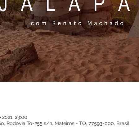
 2021, 23:00
o, Rodovia To-255 s/n, Mateiros - TO, 77593-000, Brasil