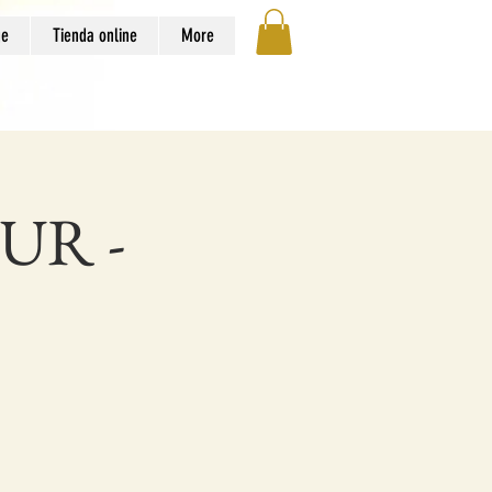
ge
Tienda online
More
UR -