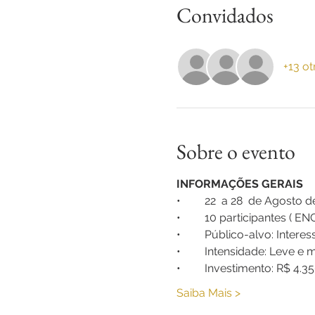
Convidados
+13 ot
Sobre o evento
INFORMAÇÕES GERAIS
•	22  a 28  de Agosto 
•	10 participantes ( 
•	Público-alvo: Inter
•	Intensidade: Leve e
•	Investimento: R$ 4.
Saiba Mais >