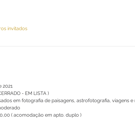
ros invitados
de 2021
ENCERRADO - EM LISTA )
essados em fotografia de paisagens, astrofotografia, viagens e
 moderado
350,00 ( acomodação em apto. duplo ) 