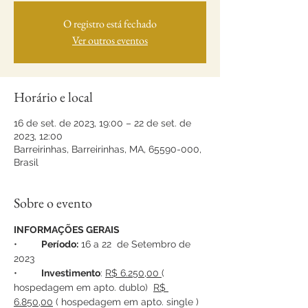
O registro está fechado
Ver outros eventos
Horário e local
16 de set. de 2023, 19:00 – 22 de set. de
2023, 12:00
Barreirinhas, Barreirinhas, MA, 65590-000,
Brasil
Sobre o evento
INFORMAÇÕES GERAIS
•	
Período:
 16 a 22  de Setembro de 
2023
•	
Investimento
: 
R$ 6.250,00 
( 
hospedagem em apto. dublo)  
R$ 
6.850,00
 ( hospedagem em apto. single )