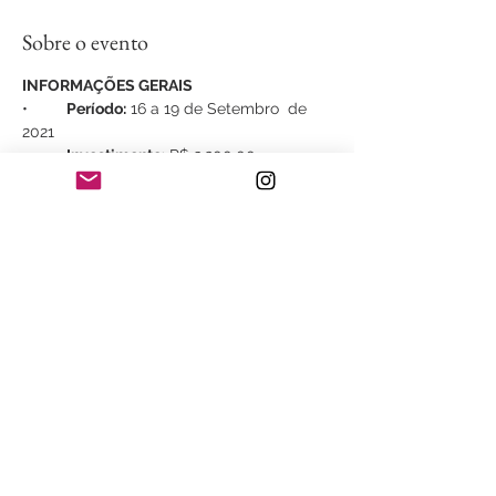
Sobre o evento
INFORMAÇÕES GERAIS
•	
Período:
 16 a 19 de Setembro  de 
2021
•	
Investimento
: R$ 3.200,00
•	
Público-alvo
: Interessados em 
fotografia de paisagens, vida selvagem, 
astrofotografia, viagens e natureza.
•	Minimo 08 participantes ( 
ESGOTADO)
•	
Intensidade
: Leve
Mostrar mais
Compartilhe esse evento