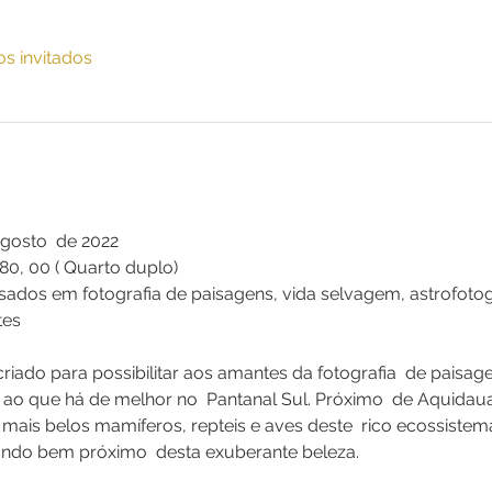
os invitados
Agosto  de 2022
680, 00 ( Quarto duplo) 
ssados em fotografia de paisagens, vida selvagem, astrofotog
tes 
criado para possibilitar aos amantes da fotografia  de paisa
o ao que há de melhor no  Pantanal Sul. Próximo  de Aquidau
s mais belos mamíferos, repteis e aves deste  rico ecossiste
gando bem próximo  desta exuberante beleza.