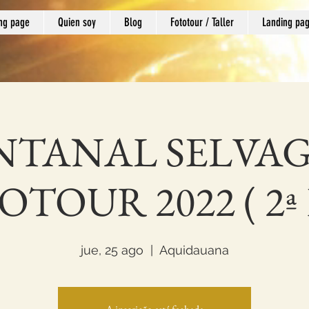
ng page
Quien soy
Blog
Fototour / Taller
Landing pa
NTANAL SELVA
TOUR 2022 ( 2ª E
jue, 25 ago
  |  
Aquidauana