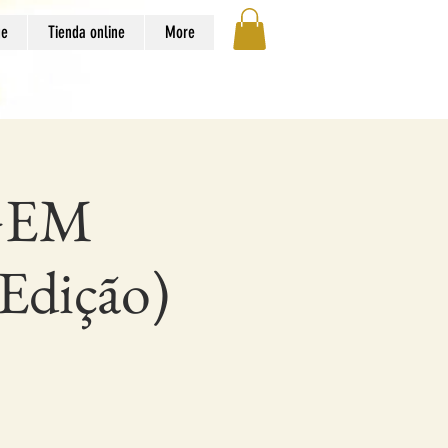
ge
Tienda online
More
GEM
dição)