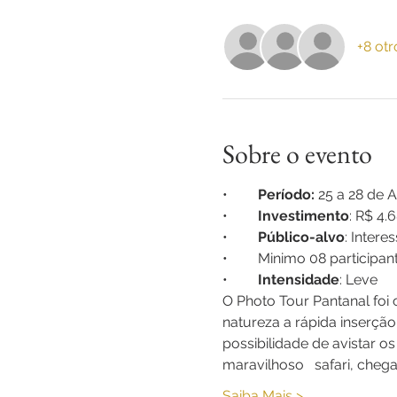
+8 otr
Sobre o evento
•	
Período:
 25 a 28 de 
•	
Investimento
: R$ 4.
•	
Público-alvo
: Intere
•	Minimo 08 participan
•	
Intensidade
: Leve
O Photo Tour Pantanal foi 
natureza a rápida inserçã
possibilidade de avistar o
maravilhoso   safari, che
Saiba Mais >