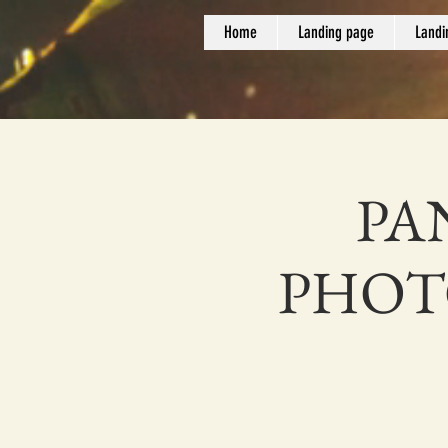
Home
Landing page
Landi
PA
PHOTO