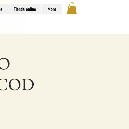
ge
Tienda online
More
O
 COD