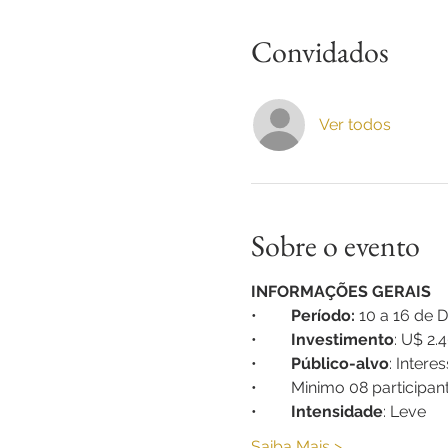
Convidados
Ver todos
Sobre o evento
INFORMAÇÕES GERAIS
•	
Período:
 10 a 16 de
•	
Investimento
: U$ 2.
•	
Público-alvo
: Inter
•	Minimo 08 participan
•	
Intensidade
: Leve 
Saiba Mais >