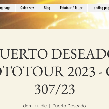
ng page
Quien soy
Blog
Fototour / Taller
Landing pa
PUERTO DESEAD
TOTOUR 2023 -
307/23
dom, 10 dic
  |  
Puerto Deseado