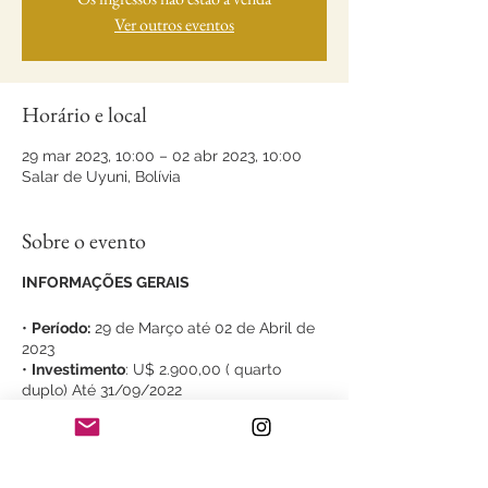
Ver outros eventos
Horário e local
29 mar 2023, 10:00 – 02 abr 2023, 10:00
Salar de Uyuni, Bolívia
Sobre o evento
INFORMAÇÕES GERAIS
•
Período:
29 de Março até 02 de Abril de
2023
•
Investimento
: U$ 2.900,00 ( quarto
duplo) Até 31/09/2022
•
Público-alvo
: Interessados em fotografia
de paisagens, vida selvagem e
astrofotografia
• Minimo 08 participantes