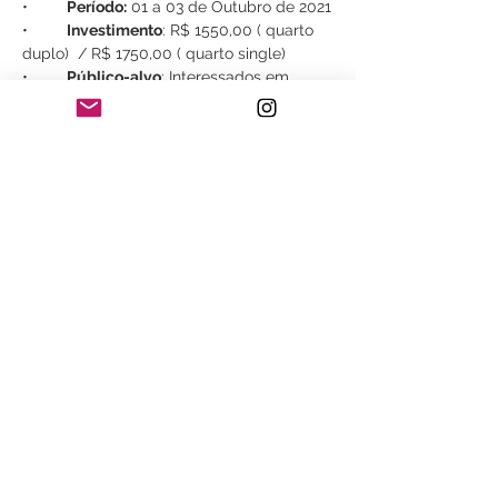
•	
Período:
 01 a 03 de Outubro de 2021
•	
Investimento
: R$ 1550,00 ( quarto 
duplo)  / R$ 1750,00 ( quarto single)
•	
Público-alvo
: Interessados em 
fotografia de paisagens, vida selvagem, 
astrofotografia, balonismo,  viagens e 
natureza.
•	Minimo 08 participantes
•	
Intensidade
: Leve e moderada
Mostrar mais
Compartilhe esse evento