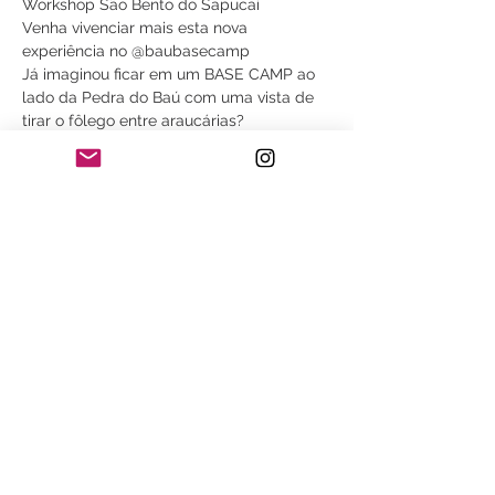
Workshop São Bento do Sapucaí
Venha vivenciar mais esta nova 
experiência no @baubasecamp
Já imaginou ficar em um BASE CAMP ao 
lado da Pedra do Baú com uma vista de 
tirar o fôlego entre araucárias?
Data:   07 a 09 de Outubro 
Workshop de Fotografia de Paisagem no 
amanhecer, pôr do sol, astrofotografia e 
muita vida selvagem.
- Acompanhamento fotográfico com 
Renato  Machado;
Saiba Mais >
Compartilhe este evento