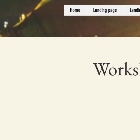
Home
Landing page
Landi
Worksh