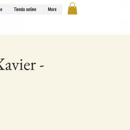
ge
Tienda online
More
avier -