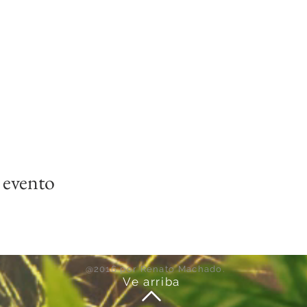
 evento
@2016 por Renato Machado.
Ve arriba