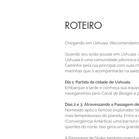
ROTEIRO
Chegando em Ushuaia. (Recomendamos 
Quando seu avião pousar em Ushuaia, v
Ushuaia é uma comunidade pitoresca lo
Caminhe pela rua principal com suas ch
marinhas que o acompanharão na saída
Dia 1: Partida da cidade de Ushuaia.
Embarque à tarde e conheça sua equipe
navegaremos pelo Canal de Beagle e 
Dias 2 e 3: Atravessando a Passagem d
Nomeado após o famoso explorador Sir
mais tempestuosos do planeta. Entre a 
(Convergência Antártica), uma barreira
quentes do norte. Isso gera uma grande
A Passagem de Drake também marca o l