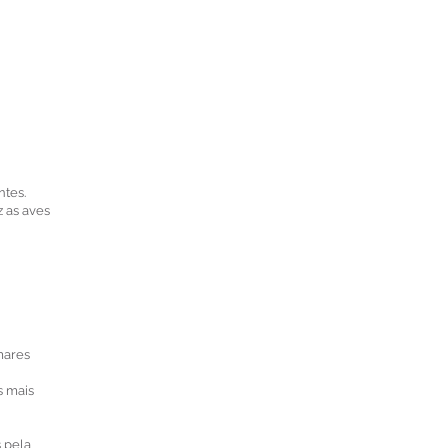
ntes.
z as aves
mares
s mais
 pela