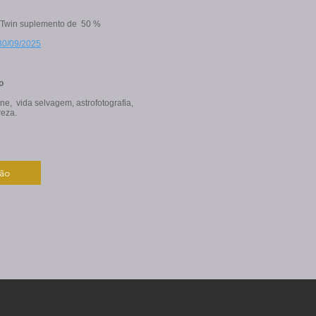
 Twin suplemento de 50 %
 30/09/2025
o
ne, vida selvagem, astrofotografia,
reza.
ção