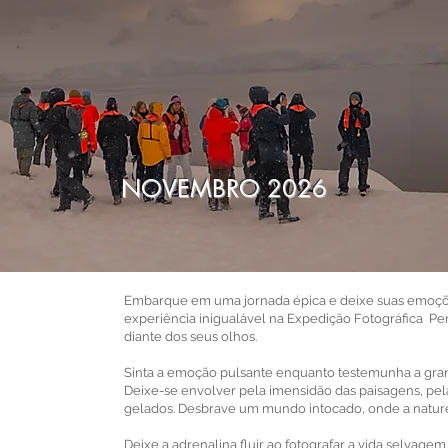
NOVEMBRO 2026
Embarque em uma jornada épica e deixe suas emoçõ
experiência inigualável na Expedição Fotográfica Pe
diante dos seus olhos.
Sinta a emoção pulsante enquanto testemunha a gra
Deixe-se envolver pela imensidão das paisagens, pe
gelados. Desbrave um mundo intocado, onde a nature
Deixe a adrenalina fluir ao fotografar a vida selvagem