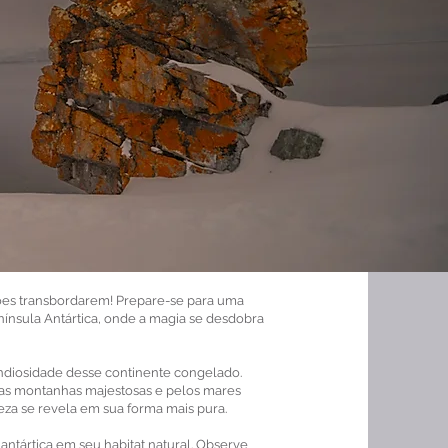
es transbordarem! Prepare-se para uma
nínsula Antártica, onde a magia se desdobra
ndiosidade desse continente congelado.
las montanhas majestosas e pelos mares
za se revela em sua forma mais pura.
 antártica em seu habitat natural. Observe