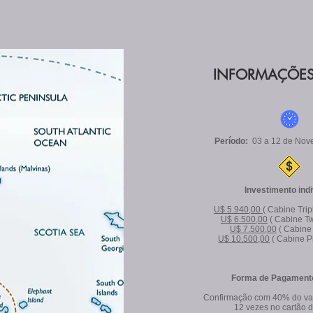
INFORMAÇÕES
Período:
03 a 12 de Nov
Investimento indi
U$ 5.940,00
( Cabine Trip
U$ 6.500,00
( Cabine Tw
U$ 7.500,00
( Cabine 
U$ 10.500,00
( Cabine P
Forma de Pagamento
Confirmação com 40% do val
12 vezes no cartão 