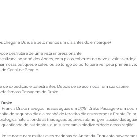
chegar a Ushuaia pelo menos um dia antes do embarque).
ocê desfrutará de uma vista impressionante.
calizada no sopé dos Andes, com picos cobertos de neve e vales verdeja
armosas butiques e cafés, ou ao longo do porto para ver pela primeira ve
 do Canal de Beagle.
 de expedição e palestrantes. Depois de se acomodar em sua cabine,
pela famosa Passagem de Drake.
e Drake
 Francis Drake navegou nessas águas em 1578, Drake Passage é um dos 
noite do segundo dia e a manhã do terceiro dia cruzaremos a Frente Polar
 biológica natural onde as frias águas polares submergem abaixo das água
 quantidade de nutrientes, que sustentam a biodiversidade dessa região.
imite norte para muitas aves marinhas da Antártida. Enquanto navegamos