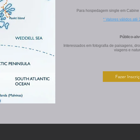
Para hospedagem single em Cabine
* Valores válidos até
Público-alv
Interessados em fotografia de paisagens, dro
viagens e natu
Fazer Inscri