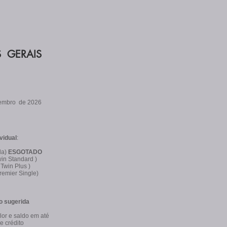
 GERAIS
embro de 2026
vidual
:
la)
ESGOTADO
in Standard )
Twin Plus )
remier Single)
 sugerida
or e saldo em até
de crédito