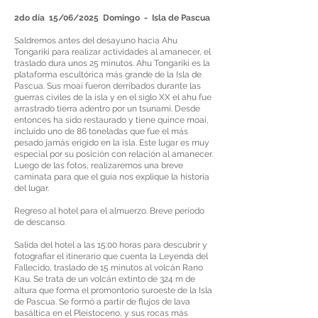
2do día 15/06/2025 Domingo - Isla de Pascua
Saldremos antes del desayuno hacia Ahu
Tongariki para realizar actividades al amanecer, el
traslado dura unos 25 minutos. Ahu Tongariki es la
plataforma escultórica más grande de la Isla de
Pascua. Sus moai fueron derribados durante las
guerras civiles de la isla y en el siglo XX el ahu fue
arrastrado tierra adentro por un tsunami. Desde
entonces ha sido restaurado y tiene quince moai,
incluido uno de 86 toneladas que fue el más
pesado jamás erigido en la isla. Este lugar es muy
especial por su posición con relación al amanecer.
Luego de las fotos, realizaremos una breve
caminata para que el guía nos explique la historia
del lugar.
Regreso al hotel para el almuerzo. Breve período
de descanso.
Salida del hotel a las 15:00 horas para descubrir y
fotografiar el itinerario que cuenta la Leyenda del
Fallecido, traslado de 15 minutos al volcán Rano
Kau. Se trata de un volcán extinto de 324 m de
altura que forma el promontorio suroeste de la Isla
de Pascua. Se formó a partir de flujos de lava
basáltica en el Pleistoceno, y sus rocas más