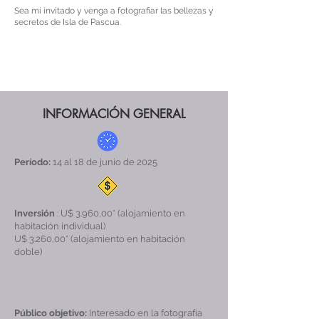
Sea mi invitado y venga a fotografiar las bellezas y
secretos de Isla de Pascua.
INFORMACIÓN GENERAL
Período:
14 al 18 de junio de 2025
Inversión
: U$ 3.960,00* (alojamiento en
habitación individual)
U$ 3.260,00* (alojamiento en habitación
doble)
Público objetivo:
Interesado en la fotografía