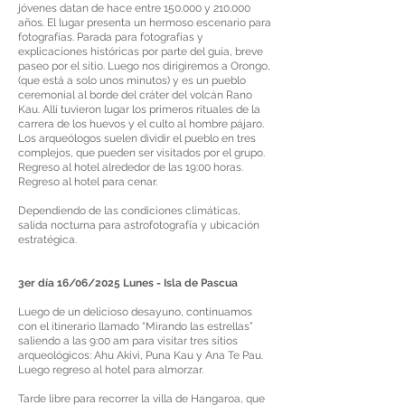
jóvenes datan de hace entre 150.000 y 210.000
años. El lugar presenta un hermoso escenario para
fotografías. Parada para fotografías y
explicaciones históricas por parte del guía, breve
paseo por el sitio. Luego nos dirigiremos a Orongo,
(que está a solo unos minutos) y es un pueblo
ceremonial al borde del cráter del volcán Rano
Kau. Allí tuvieron lugar los primeros rituales de la
carrera de los huevos y el culto al hombre pájaro.
Los arqueólogos suelen dividir el pueblo en tres
complejos, que pueden ser visitados por el grupo.
Regreso al hotel alrededor de las 19:00 horas.
Regreso al hotel para cenar.
Dependiendo de las condiciones climáticas,
salida nocturna para astrofotografía y ubicación
estratégica.
3er día 16/06/2025 Lunes - Isla de Pascua
Luego de un delicioso desayuno, continuamos
con el itinerario llamado “Mirando las estrellas”
saliendo a las 9:00 am para visitar tres sitios
arqueológicos: Ahu Akivi, Puna Kau y Ana Te Pau.
Luego regreso al hotel para almorzar.
Tarde libre para recorrer la villa de Hangaroa, que