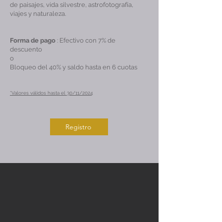
de paisajes, vida silvestre, astrofotografía,
viajes y naturaleza.
Forma de pago
: Efectivo con 7% de
descuento
o
Bloqueo del 40% y saldo hasta en 6 cuotas
*Valores válidos hasta el 30/11/2024
Registro