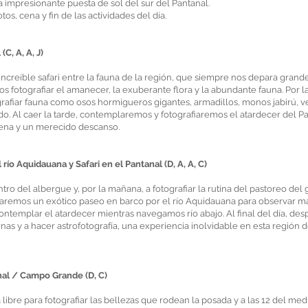
la impresionante puesta de sol del sur del Pantanal.
s, cena y fin de las actividades del día.
C, A, A, J)
ncreíble safari entre la fauna de la región, que siempre nos depara grand
 fotografiar el amanecer, la exuberante flora y la abundante fauna. Por la
rafiar fauna como osos hormigueros gigantes, armadillos, monos jabirú, 
. Al caer la tarde, contemplaremos y fotografiaremos el atardecer del Pa
cena y un merecido descanso.
ío Aquidauana y Safari en el Pantanal (D, A, A, C)
ro del albergue y, por la mañana, a fotografiar la rutina del pastoreo del
haremos un exótico paseo en barco por el río Aquidauana para observar m
contemplar el atardecer mientras navegamos río abajo. Al final del día, de
as y a hacer astrofotografía, una experiencia inolvidable en esta región 
anal / Campo Grande (D, C)
ibre para fotografiar las bellezas que rodean la posada y a las 12 del med