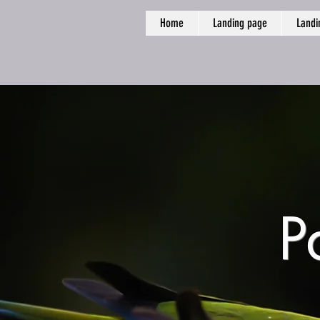
Home
Landing page
Landi
P