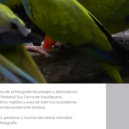
es de la fotografía de paisajes y admiradores
 Pantanal Sur. Cerca de Aquidauana,
ros, reptiles y aves de este rico ecosistema.
 esta exuberante belleza.
, pantanos y mucha naturaleza intocable.
fotografía.