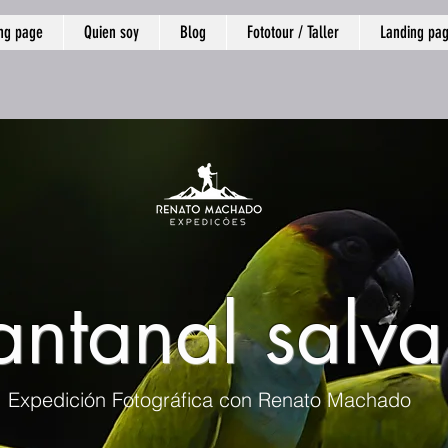
ng page
Quien soy
Blog
Fototour / Taller
Landing pa
antanal salva
Expedición Fotográfica con Renato Machado