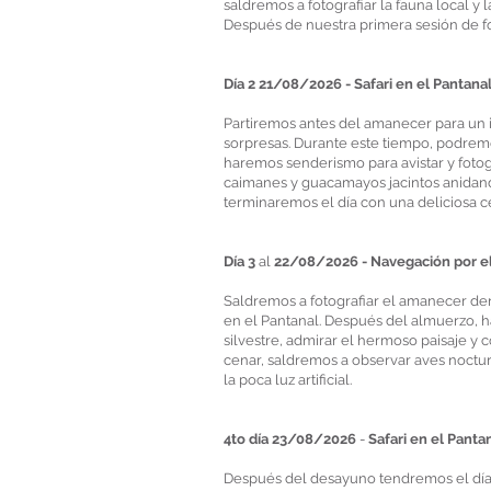
saldremos a fotografiar la fauna local y 
Después de nuestra primera sesión de foto
Día 2 21/08/2026 - Safari en el Pantanal (
Partiremos antes del amanecer para un i
sorpresas. Durante este tiempo, podremos
haremos senderismo para avistar y fotog
caimanes y guacamayos jacintos anidando
terminaremos el día con una deliciosa 
Día 3
al
22/08/2026 - Navegación por el r
Saldremos a fotografiar el amanecer dent
en el Pantanal. Después del almuerzo, 
silvestre, admirar el hermoso paisaje y 
cenar, saldremos a observar aves nocturn
la poca luz artificial.
4to día 23/08/2026
-
Safari en el Pant
Después del desayuno tendremos el día l