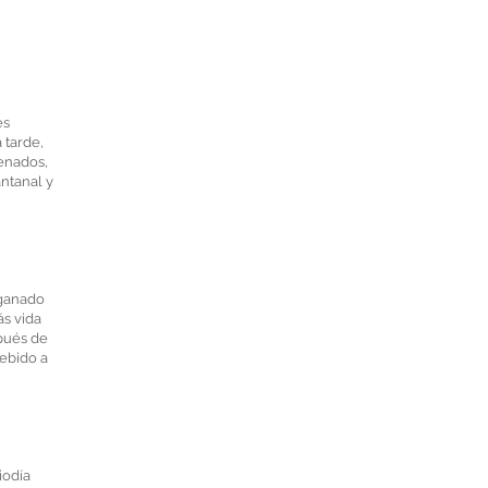
es
 tarde,
venados,
ntanal y
 ganado
ás vida
spués de
debido a
iodía