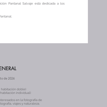
ción Pantanal Salvaje está dedicada a los
Pantanal.
ENERAL
sto de 2026
 habitación doble)
habitación individual)
teresados en la fotografía de
otografía, viajes y naturaleza.