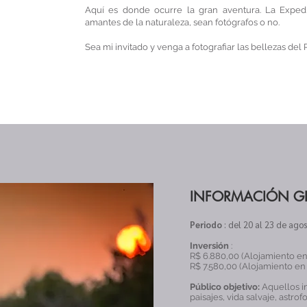
Aquí es donde ocurre la gran aventura. La Expedi
amantes de la naturaleza, sean fotógrafos o no.
Sea mi invitado y venga a fotografiar las bellezas del 
INFORMACIÓN G
Periodo
: del 20 al 23 de ago
Inversión
:
R$ 6.880,00 (Alojamiento en
R$ 7.580,00 (Alojamiento en 
Público objetivo:
Aquellos in
paisajes, vida salvaje, astrof