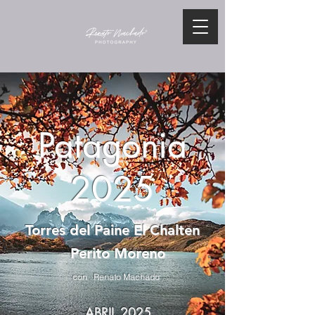
Patagonia
2025
Torres del Paine El Chalten
Perito Moreno
con Renato Machado
ABRIL 2025