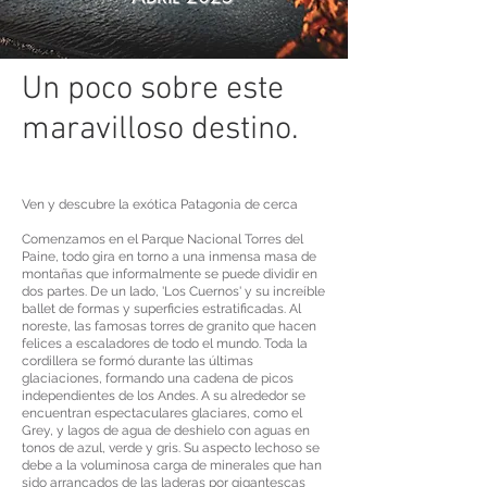
Un poco sobre este
maravilloso destino.
Ven y descubre la exótica Patagonia de cerca
Comenzamos en el Parque Nacional Torres del
Paine, todo gira en torno a una inmensa masa de
montañas que informalmente se puede dividir en
dos partes. De un lado, 'Los Cuernos' y su increíble
ballet de formas y superficies estratificadas. Al
noreste, las famosas torres de granito que hacen
felices a escaladores de todo el mundo. Toda la
cordillera se formó durante las últimas
glaciaciones, formando una cadena de picos
independientes de los Andes. A su alrededor se
encuentran espectaculares glaciares, como el
Grey, y lagos de agua de deshielo con aguas en
tonos de azul, verde y gris. Su aspecto lechoso se
debe a la voluminosa carga de minerales que han
sido arrancados de las laderas por gigantescas