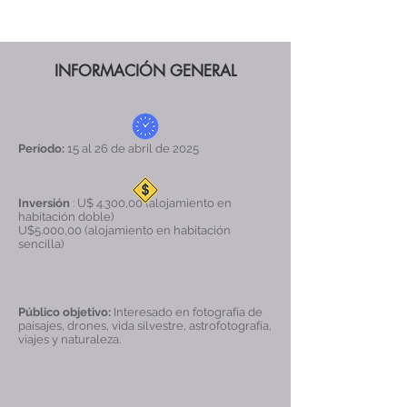
INFORMACIÓN GENERAL
Período:
15 al 26 de abril de 2025
Inversión
: U$ 4.300,00 (alojamiento en
habitación doble)
U$5.000,00 (alojamiento en habitación
sencilla)
Público objetivo:
Interesado en fotografía de
paisajes, drones, vida silvestre, astrofotografía,
viajes y naturaleza.