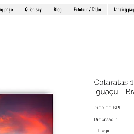
ng page
Quien soy
Blog
Fototour / Taller
Landing pa
Cataratas 1
Iguaçu - Br
Preci
2100,00 BRL
Dimensão
*
Elegir