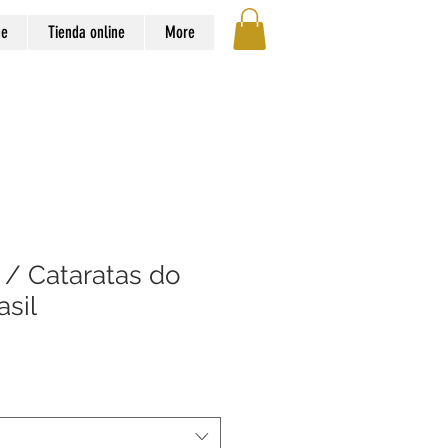
ge
Tienda online
More
 / Cataratas do
asil
o