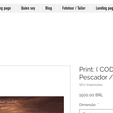
ng page
Quien soy
Blog
Fototour / Taller
Landing pa
Print: ( CO
Pescador /
SKU: Impressões
Preci
1500,00 BRL
Dimensão
*