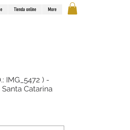
ge
Tienda online
More
D.: IMG_5472 ) -
 Santa Catarina
o