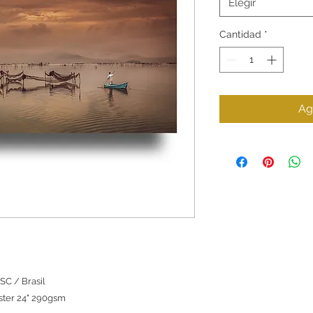
Elegir
Cantidad
*
Ag
SC / Brasil
uster 24" 290gsm