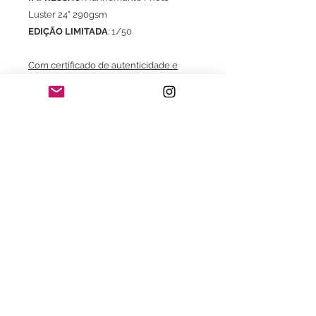
Luster 24" 290gsm
EDIÇÃO LIMITADA
: 1/50
Com certificado de autenticidade e
assinatura
* Frete já incluso para o território brasileiro
exclusivo para aquisição do Print.
Consultar valores de frete e embalagem
para envio do print com moldura.
Consulte também:
- Com moldura com certificado de
garantia Fine Art
- Impressão em Canson Museum
Pro Canvas 44" 385gsm