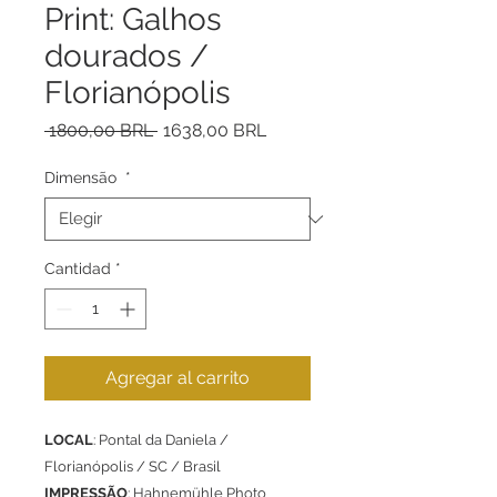
Print: Galhos
dourados /
Florianópolis
Precio
Precio
 1800,00 BRL 
1638,00 BRL
de
oferta
Dimensão
*
Cantidad
*
Agregar al carrito
LOCAL
: Pontal da Daniela /
Florianópolis / SC / Brasil
IMPRESSÃO
: Hahnemühle Photo