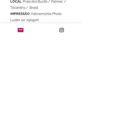
LOCAL
: Praia dos Buritis / Palmas /
Tocantins / Brasil
IMPRESSÃO
: Hahnemühle Photo
Luster 24" 290gsm
EDIÇÃO LIMITADA
: 1/30
Com certificado de autenticidade
* Frete já incluso para o território
brasileiro
Consulte também:
- Com moldura com certificado de
garantia Fine Arte
- Impressão em Canson Museum
Pro Canvas 44" 385gsm