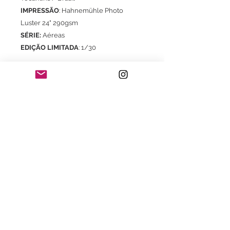
IMPRESSÃO
: Hahnemühle Photo
Luster 24" 290gsm
SÉRIE:
Aéreas
EDIÇÃO LIMITADA
: 1/30
Com certificado de autenticidade
* Frete já incluso para o território brasileiro
exclusivo para aquisição do Print.
Consultar valores de frete e embalagem
para envio do print com moldura.
Consulte também:
- Com moldura com certificado de
garantia Fine Art
- Impressão em Canson Museum
Pro Canvas 44" 385gsm