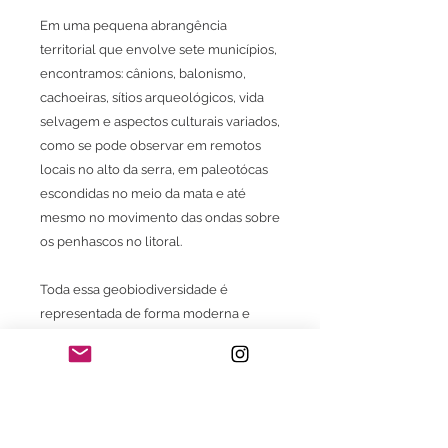
Em uma pequena abrangência
territorial que envolve sete municípios,
encontramos: cânions, balonismo,
cachoeiras, sítios arqueológicos, vida
selvagem e aspectos culturais variados,
como se pode observar em remotos
locais no alto da serra, em paleotócas
escondidas no meio da mata e até
mesmo no movimento das ondas sobre
os penhascos no litoral.
Toda essa geobiodiversidade é
representada de forma moderna e
inovadora pelo projeto Geoparque
Caminhos dos Cânions do Sul.
Uma viagem pelos sentimentos e um
misto de emoções em cada local