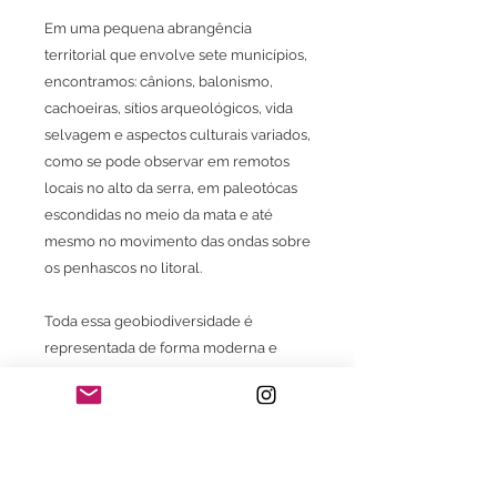
Em uma pequena abrangência
territorial que envolve sete municípios,
encontramos: cânions, balonismo,
cachoeiras, sítios arqueológicos, vida
selvagem e aspectos culturais variados,
como se pode observar em remotos
locais no alto da serra, em paleotócas
escondidas no meio da mata e até
mesmo no movimento das ondas sobre
os penhascos no litoral.
Toda essa geobiodiversidade é
representada de forma moderna e
inovadora pelo projeto Geoparque
Caminhos dos Cânions do Sul.
Uma viagem pelos sentimentos e um
misto de emoções em cada local