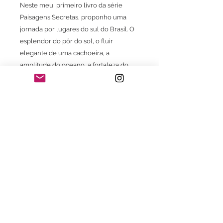
Neste meu primeiro livro da série
Paisagens Secretas, proponho uma
jornada por lugares do sul do Brasil. O
esplendor do pôr do sol, o fluir
elegante de uma cachoeira, a
amplitude do oceano, a fortaleza do
cânion. Perceber a energia das
paisagens desta maravilhosa região
transmitida e re-interpretada com
sensibilidade única nas imagens do
fotógrafo é um convite a descobrir – ou
redescobrir - o mundo.
Especificações
: Com 124 páginas
contendo mais de 100 fotos das mais
belas paisagens do sul do Brasil.
Dimensões
: 250 x 200 mm