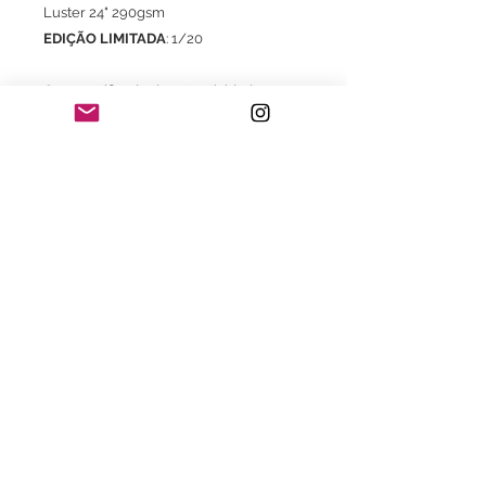
Luster 24" 290gsm
EDIÇÃO LIMITADA
: 1/20
Com certificado de autenticidade
* Frete já incluso para o território brasileiro
exclusivo para aquisição do Print.
Consultar valores de frete e embalagem
para envio do print com moldura.
Consulte também:
- Com moldura com certificado de
garantia Fine Art
- Impressão em Canson Museum
Pro Canvas 44" 385gsm