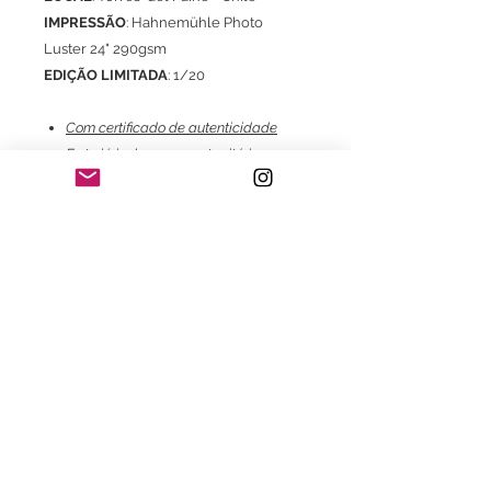
IMPRESSÃO
: Hahnemühle Photo
Luster 24" 290gsm
EDIÇÃO LIMITADA
: 1/20
Com certificado de autenticidade
Frete já incluso para o território
brasileiro exclusivo para aquisição do
Print.
Consultar valores de frete e
embalagem para envio do print com
moldura.
Consulte também:
- Com moldura;
- Com certificado de garantia Fine
Art;
- Impressão em Canson Museum
Pro Canvas 44" 385gsm;