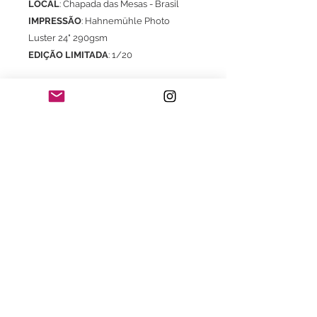
LOCAL
: Chapada das Mesas - Brasil
IMPRESSÃO
: Hahnemühle Photo
Luster 24" 290gsm
EDIÇÃO LIMITADA
: 1/20
Com certificado de autenticidade
* Frete já incluso para o território brasileiro
exclusivo para aquisição do Print.
Consultar valores de frete e embalagem
para envio do print com moldura.
Consulte também:
- Com moldura com certificado de
garantia Fine Art
- Impressão em Canson Museum
Pro Canvas 44" 385gsm