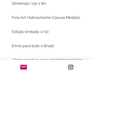
Dimensão: 130 x 80
Fine Art: Hahnemühle Canvas Metallic
Edição limitada: 1/10
Envio para todo o Brasil
* Frete já incluso para o território brasileiro
exclusivo para aquisição do Print.
Consultar valores de frete e embalagem
para envio do print com moldura.
Consulte também:
- Com moldura com certificado de
garantia Fine Art
- Impressão em Canson Museum
Pro Canvas 44" 385gsm