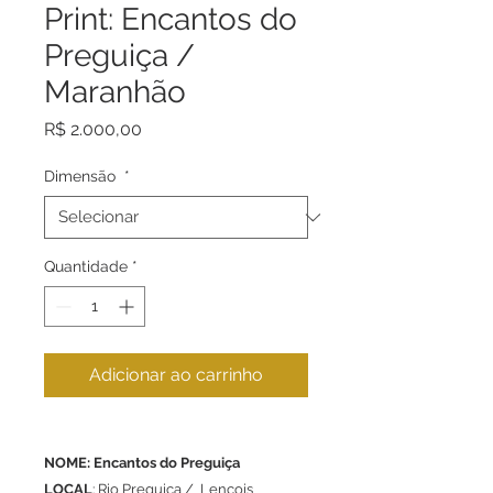
Print: Encantos do
Preguiça /
Maranhão
Preço
R$ 2.000,00
Dimensão
*
Quantidade
*
Adicionar ao carrinho
NOME: Encantos do Preguiça
LOCAL
: Rio Preguiça / Lençois