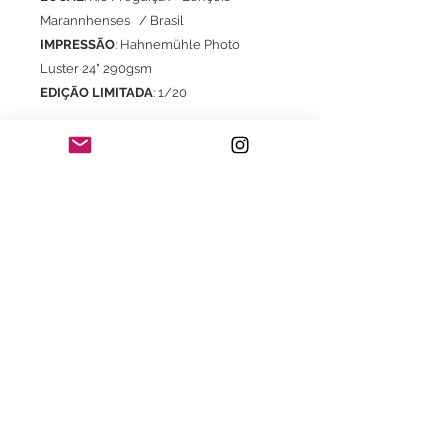
Marannhenses / Brasil
IMPRESSÃO
: Hahnemühle Photo
Luster 24" 290gsm
EDIÇÃO LIMITADA
: 1/20
Com certificado de autenticidade
* Frete já incluso para o território brasileiro
exclusivo para aquisição do Print.
Consultar valores de frete e embalagem
para envio do print com moldura.
Consulte também:
- Com moldura com certificado de
garantia Fine Art
- Impressão em Canson Museum
Pro Canvas 44" 385gsm