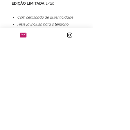
EDIÇÃO LIMITADA
: 1/20
Com certificado de autenticidade
Frete já incluso para o território
brasileiro exclusivo para aquisição do
Print.
Consultar valores de frete e
embalagem para envio do print com
moldura.
Consulte também:
- Com moldura;
- Com certificado de garantia Fine
Art;
- Impressão em Canson Museum
Pro Canvas 44" 385gsm;