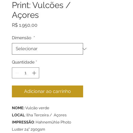
Print: Vulcões /
Açores
Preço
R$ 1.950,00
Dimensão
*
Quantidade
*
Adicionar ao carrinho
NOME:
Vulcão verde
LOCAL
: Ilha Terceira / Açores
IMPRESSÃO
: Hahnemühle Photo
Luster 24" 290gsm