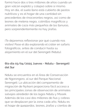
formó hace dos o tres millones de años cuando un
gran volcán explotó y colapsó sobre sí mismo.
Hoy en día, el suelo llano está cubierto de pastos
nutritivos y es el hogar de una cantidad sin
precedentes de rinocerontes negros, así como de
leones de melena negra, colmillos magníficos y
animales de caza más pequeños de las llanuras,
pero sorprendentemente no hay jirafas.
¡Te dejaremos reflexionar por qué cuando nos
visites! Pase el día explorando el cráter en safaris
fotográficos, antes de conducir hasta su
alojamiento en el sur del Serengeti (Ndutu).
6to día 03/04/2025 Jueves - Ndutu - Serengeti
del Sur
Ndutu se encuentra en el Área de Conservación
de Ngorongoro, al sur del Parque Nacional
Serengeti. La ubicación del campamento de
migración de Nyikani proporciona fácil acceso a
las principales zonas de observación de animales
salvajes alrededor de los lagos Ndutu y Masek.
Además de los casi dos millones de ñus y cebras
que se desplazan por la zona cada año, Ndutu es
el hogar de guepardos, leones, jirafas y cientos de