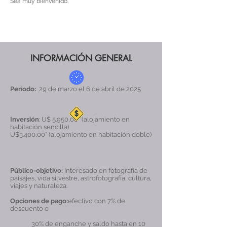
Sea muy bienvenido.
INFORMACIÓN GENERAL
Período:
29 de marzo el 6 de abril de 2025
Inversión
: U$ 5.950,00 *(alojamiento en
habitación sencilla)
U$5.400,00* (alojamiento en habitación doble)
Público-objetivo:
Interesado en fotografía de
paisajes, vida silvestre, astrofotografía, cultura,
viajes y naturaleza.
Opciones de pago:
efectivo con 7% de
descuento o
30% de enganche y saldo hasta en 10