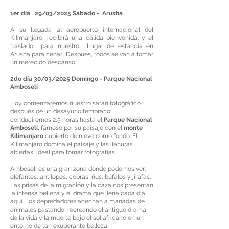
1er día 29/03/2025 Sábado - Arusha
A su llegada al aeropuerto internacional del
Kilimanjaro, recibirá una cálida bienvenida. y el
traslado para nuestro Lugar de estancia en
Arusha para cenar. Después, todos se van a tomar
un merecido descanso.
2do día 30/03/2025 Domingo - Parque Nacional
Amboseli
Hoy comenzaremos nuestro safari fotográfico
después de un desayuno temprano,
conduciremos 2,5 horas hasta el
Parque Nacional
Amboseli,
famoso por su paisaje con el
monte
Kilimanjaro
cubierto de nieve como fondo. El
Kilimanjaro domina el paisaje y las llanuras
abiertas, ideal para tomar fotografías.
Amboseli es una gran zona donde podemos ver:
elefantes, antílopes, cebras, ñus, búfalos y jirafas.
Las prisas de la migración y la caza nos presentan
la intensa belleza y el drama que llena cada día
aquí. Los depredadores acechan a manadas de
animales pastando, recreando el antiguo drama
de la vida y la muerte bajo el sol africano en un
entorno de tan exuberante belleza.