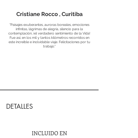
Cristiane Rocco , Curitiba
"Paisajes exuberantes, auroras boreales, emociones
infinitas, lágrimas de alegría, silencio para la
contemplación, ¡el verdadero sentimiento de la Vida!
Fue así, en los mil y tantos kilómetros recorridos en
este increíble e inolvidable viaje. Felicitaciones por tu
trabajo."
DETALLES
INCLUIDO EN