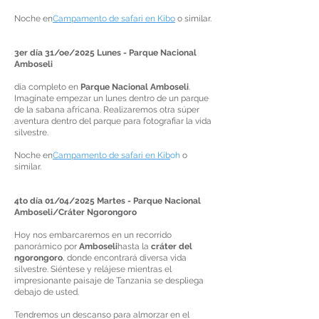
Noche en
Campamento de safari en Kibo
o similar.
3er día 31/oe/2025 Lunes - Parque Nacional
Amboseli
día completo en
Parque Nacional Amboseli
.
Imagínate empezar un lunes dentro de un parque
de la sabana africana. Realizaremos otra súper
aventura dentro del parque para fotografiar la vida
silvestre.
Noche en
Campamento de safari en Kib
oh
o
similar.
4to día 01/04/2025 Martes -
Parque Nacional
Amboseli/Cráter Ngorongoro
Hoy nos embarcaremos en un recorrido
panorámico por
Amboseli
hasta la
cráter del
ngorongoro
, donde encontrará diversa vida
silvestre. Siéntese y relájese mientras el
impresionante paisaje de Tanzania se despliega
debajo de usted.
Tendremos un descanso para almorzar en el