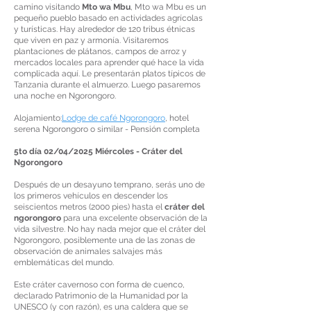
camino visitando
Mto wa Mbu
, Mto wa Mbu es un
pequeño pueblo basado en actividades agrícolas
y turísticas. Hay alrededor de 120 tribus étnicas
que viven en paz y armonía. Visitaremos
plantaciones de plátanos, campos de arroz y
mercados locales para aprender qué hace la vida
complicada aquí. Le presentarán platos típicos de
Tanzania durante el almuerzo. Luego pasaremos
una noche en Ngorongoro.
Alojamiento:
Lodge de café Ngorongoro
, hotel
serena Ngorongoro o similar - Pensión completa
5to día 02/04/2025 Miércoles - Cráter del
Ngorongoro
Después de un desayuno temprano, serás uno de
los primeros vehículos en descender los
seiscientos metros (2000 pies) hasta el
cráter del
ngorongoro
para una excelente observación de la
vida silvestre. No hay nada mejor que el cráter del
Ngorongoro, posiblemente una de las zonas de
observación de animales salvajes más
emblemáticas del mundo.
Este cráter cavernoso con forma de cuenco,
declarado Patrimonio de la Humanidad por la
UNESCO (y con razón), es una caldera que se