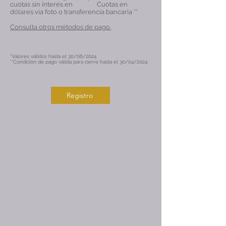
cuotas sin interés en Cuotas en
dólares vía foto o transferencia bancaria **
Consulta otros métodos de pago.
*Valores válidos hasta el 30/06/2024
**Condición de pago válida para cierre hasta el 30/04/2024
Registro