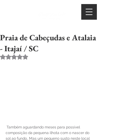
Praia de Cabeçudas e Atalaia
- Itajaí / SC
Avaliado com NaN de 5 estrelas.
 Também aguardando meses para possível 
composição da pequena ilhota com o nascer do 
sol ao fundo.. Mas um pequeno susto neste local 