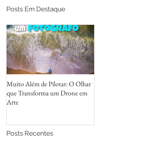
Posts Em Destaque
Muito Além de Pilotar: O Olhar
Métodos para Fot
que Transforma um Drone em
Reflexos com Cri
Arte
Posts Recentes