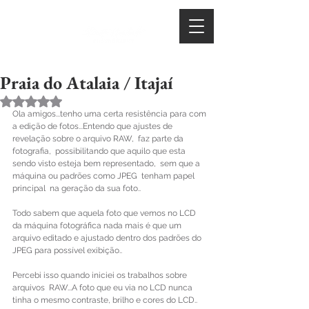
Praia do Atalaia / Itajaí
Avaliado com NaN de 5 estrelas.
Ola amigos...tenho uma certa resistência para com 
a edição de fotos...Entendo que ajustes de 
revelação sobre o arquivo RAW,  faz parte da 
fotografia,  possibilitando que aquilo que esta 
sendo visto esteja bem representado,  sem que a 
máquina ou padrões como JPEG  tenham papel 
principal  na geração da sua foto..
Todo sabem que aquela foto que vemos no LCD 
da máquina fotográfica nada mais é que um 
arquivo editado e ajustado dentro dos padrões do 
JPEG para possível exibição..
Percebi isso quando iniciei os trabalhos sobre  
arquivos  RAW...A foto que eu via no LCD nunca 
tinha o mesmo contraste, brilho e cores do LCD..