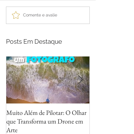
Comente e avalie
Posts Em Destaque
Muito Além de Pilotar: O Olhar
Métodos para Fot
que Transforma um Drone em
Reflexos com Cri
Arte