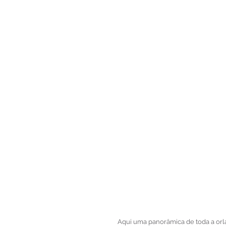
 Aqui uma panorâmica de toda a orla  da baia ..Desde os edifícios do lado esquerdo até o mangue do 