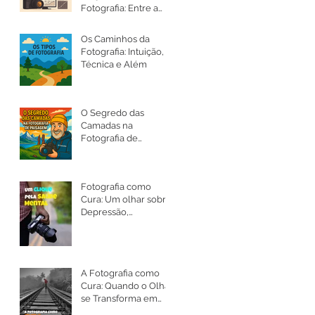
Fotografia: Entre a
Arte, a Ética e a
Intenção
Os Caminhos da
Fotografia: Intuição,
Técnica e Além
O Segredo das
Camadas na
Fotografia de
Paisagem
Fotografia como
Cura: Um olhar sobre
Depressão,
Ansiedade e a Saúde
Mental
A Fotografia como
Cura: Quando o Olhar
se Transforma em
Silêncio