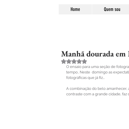
Home
Quem sou
Manhã dourada em I
Avaliado com NaN de 5 estre
O ensaio para uma seção de fotograf
tempo.. Neste  domingo as expectat
fotográficas que já fiz...
A combinação do belo amanhecer, a 
contraste com a grande cidade, faz 