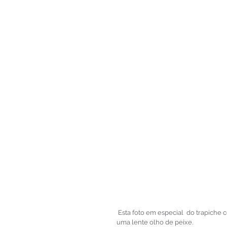
 Esta foto em especial  do trapiche com o nascer do sol foi uma das ultimas e minha favorita. Fiz com 
uma lente olho de peixe.