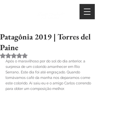
Patagônia 2019 | Torres del
Paine
Avaliado com NaN de 5 estrelas.
Após o maravilhoso por do sol do dia anterior, a 
surpresa de um colorido amanhecer em Rio 
Serrano.. Este dia foi até engraçado. Quando 
tomávamos café da manha nos deparamos come 
este colorido. Aí saiu eu e o amigo Carlos correndo 
para obter um composição melhor.