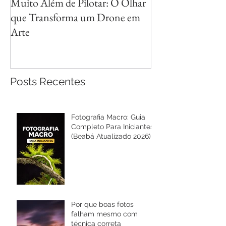
Muito Além de Pilotar: O Olhar
Métodos para Fot
que Transforma um Drone em
Reflexos com Cri
Arte
Posts Recentes
Fotografia Macro: Guia
Completo Para Iniciantes
(Beabá Atualizado 2026)
Por que boas fotos
falham mesmo com
técnica correta