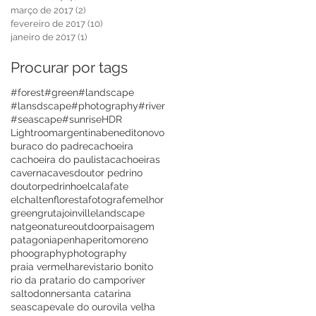
março de 2017
(2)
2 posts
fevereiro de 2017
(10)
10 posts
janeiro de 2017
(1)
1 post
Procurar por tags
#forest
#green
#landscape
#lansdscape
#photography
#river
#seascape
#sunrise
HDR
Lightroom
argentina
beneditonovo
buraco do padre
cachoeira
cachoeira do paulista
cachoeiras
caverna
caves
doutor pedrino
doutorpedrinho
elcalafate
elchalten
floresta
fotografemelhor
green
gruta
joinville
landscape
natgeo
nature
outdoor
paisagem
patagonia
penha
peritomoreno
phoography
photography
praia vermelha
revista
rio bonito
rio da prata
rio do campo
river
saltodonner
santa catarina
seascape
vale do ouro
vila velha