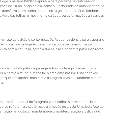
 exige uma sensibilidade apurada para perceber as sutilezas do 
ações de luz ao longo do dia, como a luz dourada do amanhecer ou a 
m transformar uma cena comum em algo extraordinário. Também 
extura das folhas, o movimento da água, ou as formações únicas das 
é um ato de paixão e contemplação. Requer paciência para esperar o 
 explorar novos lugares. Essa prática pode ser uma forma de 
oniza com a natureza, aprecia sua beleza e encontra paz e inspiração.
rucial na fotografia de paisagem. Isso pode significar estudar a 
er a flora e a fauna, e respeitar o ambiente natural. Essa conexão 
gens que não apenas mostram a paisagem, mas que também contam 
ma.
expressão pessoal do fotógrafo. As escolhas sobre composição, 
res refletem a visão única e a emoção do artista. Uma bela foto de 
tação fiel do local, mas também uma interpretação artística que 