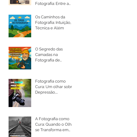
Fotografia: Entre a
Arte, a Ética e a
Intenção
Os Caminhos da
Fotografia: Intuição,
Técnica e Além
O Segredo das
Camadas na
Fotografia de
Paisagem
Fotografia como
Cura: Um olhar sobre
Depressão,
Ansiedade e a Saúde
Mental
A Fotografia como
Cura: Quando o Olhar
se Transforma em
Silêncio