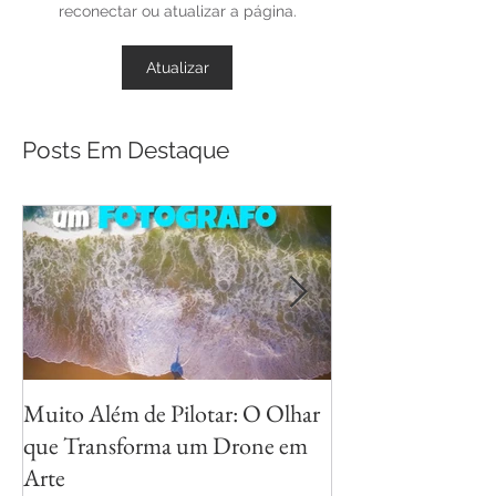
reconectar ou atualizar a página.
Atualizar
Posts Em Destaque
Muito Além de Pilotar: O Olhar
Métodos para Fot
que Transforma um Drone em
Reflexos com Cri
Arte