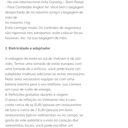
- No voo internacional (rota Danang – Siem Reap): 
- Para Cambodia Angkor Air: Você tem 1 bagagem 
despachada de no máximo 23 kg e 1 bagagem de 
mão de 
no máximo 7 kg. 
Evite carregar muito. Os controles de segurança 
são rigorosos nos aeroportos: evite colocar facas, 
tesouras, etc. na sua bagagem de mão. 
7. Eletricidade e adaptador 
A voltagem do norte ao sul do Vietnam é de 220 
volts. Temos uma tomada de estilo europeu com 
uma tomada de 2 orifícios, você pode trazer um 
adaptador multiuso adicional se achar necessário. 
Nota: seria necessário equipar-se com uma 
bateria externa para o seu telefone, sua câmera 
em caso de corte de energia. 
8. Refeições gratuitas durante a viagem 
O preço da refeição no Vietname não é caro, 
conte cerca de 15 EUR/pessoa em restaurantes 
de luxo e cerca de 7 EUR/pessoa em bons 
restaurantes típicos vietnamitas ou no campo, se 
gosta da vida autêntica e está no coração dos 
vietnamitas locais, você pode escolher um 