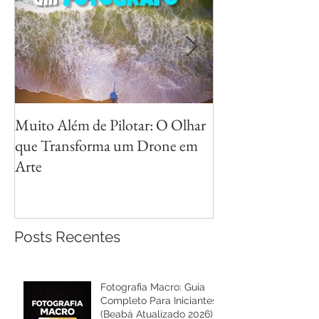
Muito Além de Pilotar: O Olhar
Métodos para Fot
que Transforma um Drone em
Reflexos com Cri
Arte
Posts Recentes
Fotografia Macro: Guia
Completo Para Iniciantes
(Beabá Atualizado 2026)