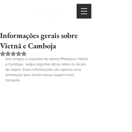
Informações gerais sobre
Vietnã e Camboja
Avaliado com NaN de 5 estrelas.
Aos amigos e viajantes do roteiro Phototour Vietnã 
e Camboja,  segue algumas dicas sobre os locais 
da viajem. Estas informações são apenas uma 
orientação para tornar nossa viagem mais 
tranquila.