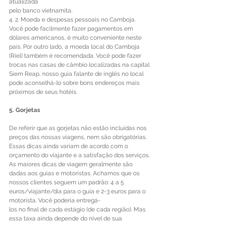
atualizada 
pelo banco vietnamita. 
4. 2. Moeda e despesas pessoais no Camboja. 
Você pode facilmente fazer pagamentos em 
dólares americanos, é muito conveniente neste 
país. Por outro lado, a moeda local do Camboja 
(Riel) também é recomendada. Você pode fazer 
trocas nas casas de câmbio localizadas na capital 
Siem Reap, nosso guia falante de inglês no local 
pode aconselhá-lo sobre bons endereços mais 
próximos de seus hotéis. 
5. Gorjetas 
De referir que as gorjetas não estão incluídas nos 
preços das nossas viagens, nem são obrigatórias. 
Essas dicas ainda variam de acordo com o 
orçamento do viajante e a satisfação dos serviços. 
As maiores dicas de viagem geralmente são 
dadas aos guias e motoristas. Achamos que os 
nossos clientes seguem um padrão: 4 a 5 
euros/viajante/dia para o guia e 2-3 euros para o 
motorista. Você poderia entregá- 
los no final de cada estágio (de cada região). Mas 
essa taxa ainda depende do nível de sua 