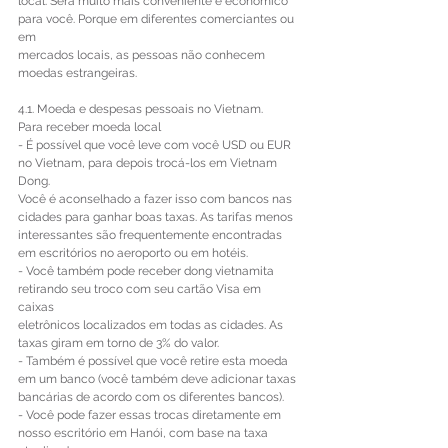
local. Será muito mais conveniente e econômico 
para você. Porque em diferentes comerciantes ou 
em 
mercados locais, as pessoas não conhecem 
moedas estrangeiras. 
4.1. Moeda e despesas pessoais no Vietnam. 
Para receber moeda local 
- É possível que você leve com você USD ou EUR 
no Vietnam, para depois trocá-los em Vietnam 
Dong. 
Você é aconselhado a fazer isso com bancos nas 
cidades para ganhar boas taxas. As tarifas menos 
interessantes são frequentemente encontradas 
em escritórios no aeroporto ou em hotéis. 
- Você também pode receber dong vietnamita 
retirando seu troco com seu cartão Visa em 
caixas 
eletrônicos localizados em todas as cidades. As 
taxas giram em torno de 3% do valor. 
- Também é possível que você retire esta moeda 
em um banco (você também deve adicionar taxas 
bancárias de acordo com os diferentes bancos). 
- Você pode fazer essas trocas diretamente em 
nosso escritório em Hanói, com base na taxa 