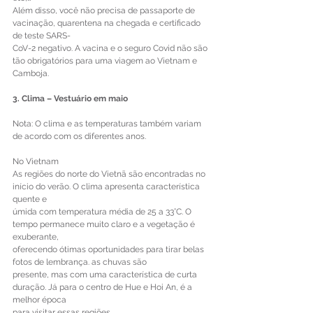
Além disso, você não precisa de passaporte de 
vacinação, quarentena na chegada e certificado 
de teste SARS- 
CoV-2 negativo. A vacina e o seguro Covid não são 
tão obrigatórios para uma viagem ao Vietnam e 
Camboja. 
3. Clima – Vestuário em maio 
Nota: O clima e as temperaturas também variam 
de acordo com os diferentes anos. 
No Vietnam 
As regiões do norte do Vietnã são encontradas no 
início do verão. O clima apresenta característica 
quente e 
úmida com temperatura média de 25 a 33°C. O 
tempo permanece muito claro e a vegetação é 
exuberante, 
oferecendo ótimas oportunidades para tirar belas 
fotos de lembrança. as chuvas são 
presente, mas com uma característica de curta 
duração. Já para o centro de Hue e Hoi An, é a 
melhor época 
para visitar essas regiões. 