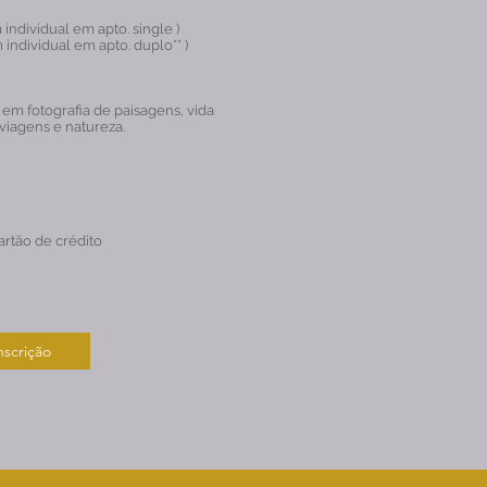
ndividual em apto. single )
ndividual em apto. duplo** )
em fotografia de paisagens, vida
 viagens e natureza.
artão de crédito
nscrição