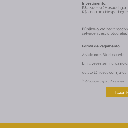
Investimento
:
R$ 2.500,00 ( Hospedagem i
R$ 2.000,00 ( Hospedagem i
Público-alvo:
Interessados 
selvagem, astrofotografia,
Forma de Pagamento
:
A vista com 8% desconto
Em 4 vezes sem juros no c
ou até 12 vezes com juros
*
* Válido apenas para duas reservas
Fazer I