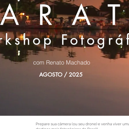
PARA
kshop Fotográ
com Renato Machado
AGOSTO / 2025
Prepare sua câmera (ou seu drone) e venha viver u