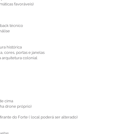
áticas favoráveis)
dback técnico
nálise
ura histórica
ia, cores, portas e janelas
a arquitetura colonial
 de cima
nha drone próprio)
rante do Forte ( local poderá ser alterado)
uetas