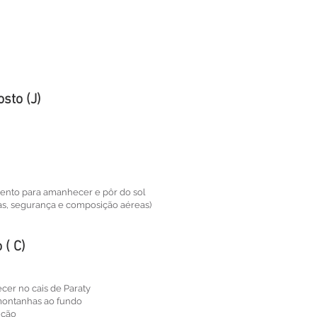
osto (J)
mento para amanhecer e pôr do sol
ras, segurança e composição aéreas)
 ( C)
cer no cais de Paraty
montanhas ao fundo
ição