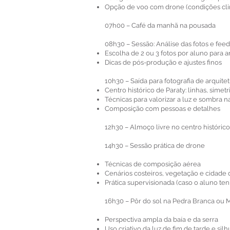
Opção de voo com drone (condições clim
07h00 – Café da manhã na pousada
08h30 – Sessão: Análise das fotos e fee
Escolha de 2 ou 3 fotos por aluno para a
Dicas de pós-produção e ajustes finos
10h30 – Saída para fotografia de arquitet
Centro histórico de Paraty: linhas, simetr
Técnicas para valorizar a luz e sombra n
Composição com pessoas e detalhes
12h30 – Almoço livre no centro histórico
14h30 – Sessão prática de drone
Técnicas de composição aérea
Cenários costeiros, vegetação e cidade
Prática supervisionada (caso o aluno te
16h30 – Pôr do sol na Pedra Branca ou Mi
Perspectiva ampla da baía e da serra
Uso criativo da luz de fim de tarde e silh