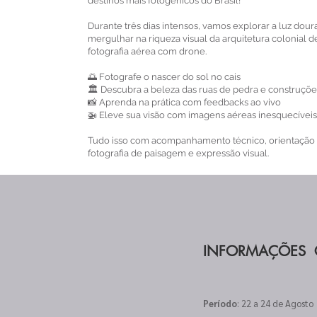
destinos mais fotogênicos do Brasil!
Durante três dias intensos, vamos explorar a luz dou
mergulhar na riqueza visual da arquitetura colonial d
fotografia aérea com drone.
🌅 Fotografe o nascer do sol no cais
🏛️ Descubra a beleza das ruas de pedra e construções
📸 Aprenda na prática com feedbacks ao vivo
🚁 Eleve sua visão com imagens aéreas inesquecívei
Tudo isso com acompanhamento técnico, orientação 
fotografia de paisagem e expressão visual.
INFORMAÇÕES 
Período
: 22 a 24 de Agosto