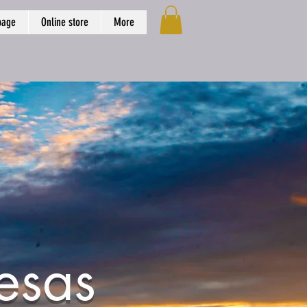
page
Online store
More
esas