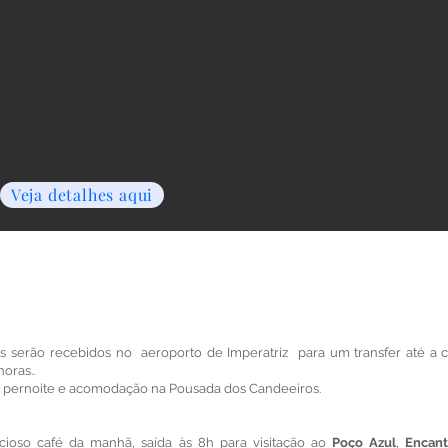
Veja detalhes aqui
tes serão recebidos no aeroporto de Imperatriz para um transfer até a 
oras..
ing pernoite e acomodação na Pousada dos Candeeiros.
licioso café da manhã, saída às 8h para visitação ao
Poço Azul
,
Encant