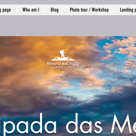
g page
Who am I
Blog
Photo tour / Workshop
Landing 
pada das M