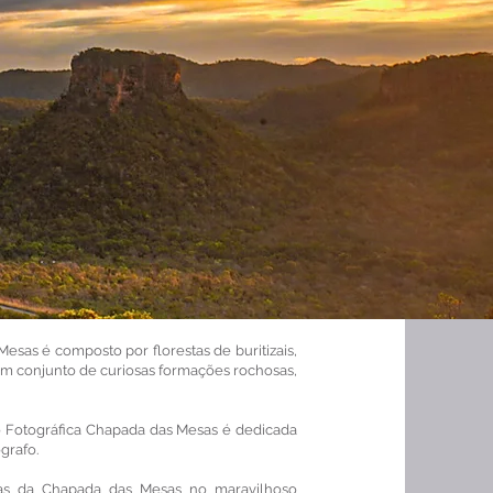
sas é composto por florestas de buritizais,
m conjunto de curiosas formações rochosas,
o Fotográfica Chapada das Mesas é dedicada
grafo.
zas da Chapada das Mesas no maravilhoso