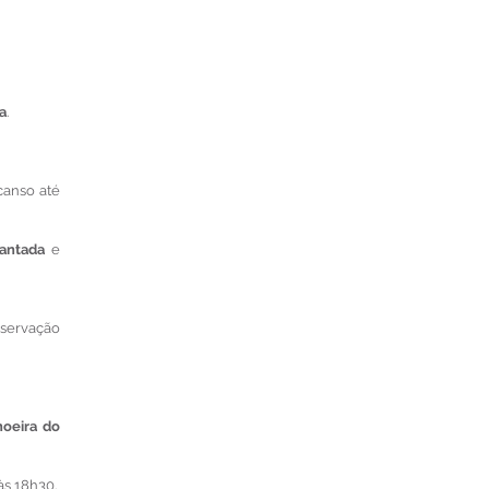
a
.
canso até
antada
e
eservação
oeira do
às 18h30.