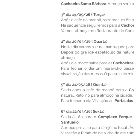
Cachoeira Santa Bárbara
. Almoço será no
3º dia 19/05/26 ( Terça)
Após o café da manhã, sairemos às 8h p
Na sequência seguiremos para a
Cachoe
Vamos almoçar no Restaurante de Comid
4º dia 20/05/26 ( Quarta)
Neste dia vamos sair na madrugada para
Depois do grande espetáculo da natur
almoço.
Após o almoço saída para as
Cachoeira
Para fechar o dia um maravilho pass
visualização das mesas. O passeio term
5º dia 21/05/26 ( Quinta)
Saída após o café da manhã para a
Ca
natural. Retorno para almoço na cidade.
Para fechar o dia Visitação ao
Portal da
6º dia 22/05/26( Sexta)
Saída às 8h para o
Complexo Parque 
Santuário.
Almoço previsto para 12h30 no local . Às
Visitação à Pirâmide de Vidro de até 10m