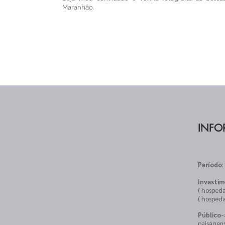
Maranhão.
INFO
Período
:
Investim
( hosped
( hospeda
Público-
paisagens