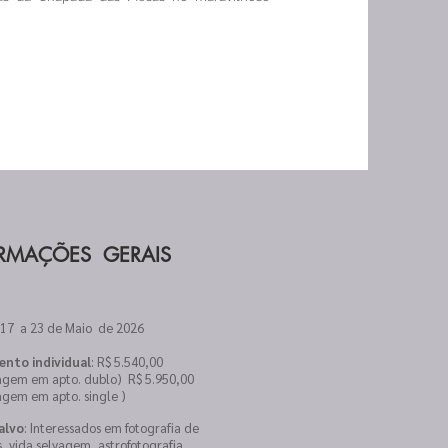
RMAÇÕES GERAIS
 17 a 23 de Maio de 2026
ento individual
: R$ 5.540,00
agem em apto. dublo) R$ 5.950,00
gem em apto. single )
alvo
: Interessados em fotografia de
, vida selvagem, astrofotografia,