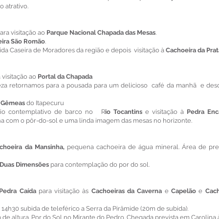
 atrativo.
ara visitação ao
Parque Nacional Chapada das Mesas
.
ira São Romão
.
a Caseira de Moradores da região e depois visitação à
Cachoeira da Prat
 visitação ao
Portal da Chapada
eza retornamos para a pousada para um delicioso café da manhã e des
s Gêmeas
do Itapecuru
eio contemplativo de barco no R
io Tocantins
e visitação à
Pedra Enc
ina com o pôr-do-sol e uma linda imagem das mesas no horizonte.
choeira da Mansinha,
pequena cachoeira de água mineral. Área de pr
s Duas Dimensões
para contemplação do por do sol.
Pedra Caída
para visitação às
Cachoeiras da Caverna
e
Capelão
e
Cach
 14h30 subida de teleférico a Serra da Pirâmide (20m de subida).
 de altura. Por do Sol no Mirante do Pedro. Chegada prevista em Carolina 