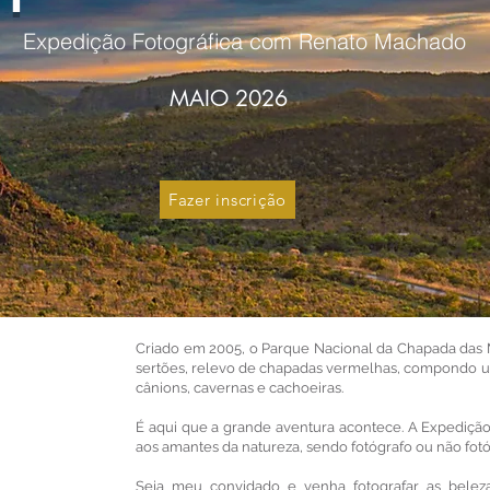
Expedição Fotográfica com Renato Machado
MAIO 2026
Fazer inscrição
Criado em 2005, o Parque Nacional da Chapada das Me
sertões, relevo de chapadas vermelhas, compondo u
cânions, cavernas e cachoeiras.
É aqui que a grande aventura acontece. A Expediçã
aos amantes da natureza, sendo fotógrafo ou não fotó
Seja meu convidado e venha fotografar as bele