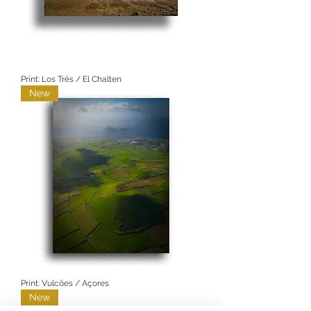
Print: Los Três / El Chalten
New
Print: Vulcões / Açores
New