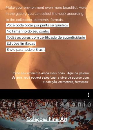
Make your environment even more beautiful. Here
in the gallery you can select the work according
to the collection, elements, formats.
Você pode optar por prints ou quadros
No tamanho do seu sonho
Todas as obras com certificado de autenticidade
Edições limitadas
Envio para todo o Brasil
"
T
orne seu ambiente ainda mais lindo . Aqui na galeria
de arte, você poderá selecionar a obra de acordo com
a coleção, elementos, formatos
"
Coleções Fine Art