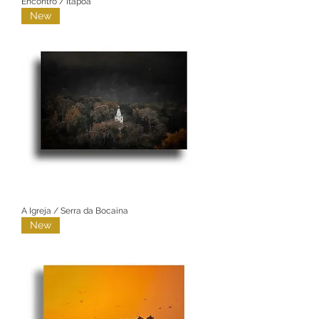
Encontro / Itapoá
New
A Igreja / Serra da Bocaina
New