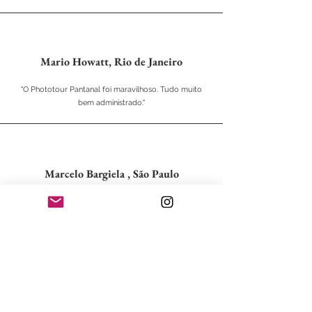
Mario Howatt, Rio de Janeiro
"O Phototour Pantanal foi maravilhoso. Tudo muito
bem administrado."
Marcelo Bargiela , São Paulo
“Foi simplesmente fantástico. Seu trabalho na escolha do
local, roteiro e acompanhamento revelou cuidado e
respeito .”
Olá!
Meu nome é Renato Machado