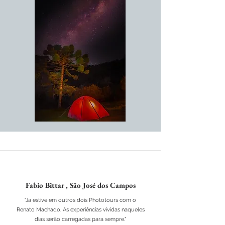
Fabio Bittar , São José dos Campos
“Ja estive em outros dois Phototours com o
Renato Machado. As experiências vividas naqueles
dias serão carregadas para sempre."