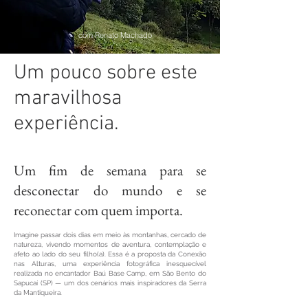
com Renato Machado
Um pouco sobre este
maravilhosa
experiência.
Um fim de semana para se
desconectar do mundo e se
reconectar com quem importa.
Imagine passar dois dias em meio às montanhas, cercado de
natureza, vivendo momentos de aventura, contemplação e
afeto ao lado do seu filho(a). Essa é a proposta da Conexão
nas Alturas, uma experiência fotográfica inesquecível
realizada no encantador Baú Base Camp, em São Bento do
Sapucaí (SP) — um dos cenários mais inspiradores da Serra
da Mantiqueira.