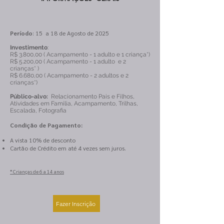
Período
: 15 a 18 de Agosto de 2025
Investimento
:
R$ 3.800,00 ( Acampamento - 1 adulto e 1 criança*)
R$ 5.200,00 ( Acampamento - 1 adulto e 2
crianças* )
R$ 6.680,00 ( Acampamento - 2 adultos e 2
crianças*)
Público-alvo:
Relacionamento Pais e Filhos,
Atividades em Familia, Acampamento, Trilhas,
Escalada, Fotografia
Condição de Pagamento:
A vista 10% de desconto
Cartão de Crédito em até 4 vezes sem juros.
​* Crianças de 6 a 14 anos
Fazer Inscrição