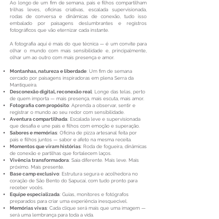
Ao longo de um fim de semana, pais e filhos compartilham
trilhas leves, oficinas criativas, escalada supervisionada,
rodas de conversa e dinâmicas de conexão, tudo isso
embalado por paisagens deslumbrantes e registros
fotográficos que vão eternizar cada instante.
A fotografia aqui é mais do que técnica — é um convite para
olhar o mundo com mais sensibilidade e, principalmente,
olhar um ao outro com mais presença e amor.
Montanhas, natureza e liberdade
: Um fim de semana
cercado por paisagens inspiradoras em plena Serra da
Mantiqueira.
Desconexão digital, reconexão real
: Longe das telas, perto
de quem importa — mais presença, mais escuta, mais amor.
Fotografia com propósito
: Aprenda a observar, sentir e
registrar o mundo ao seu redor com sensibilidade.
Aventura compartilhada
: Escalada leve e supervisionada
que desafia e une pais e filhos com emoção e superação.
Sabores e memórias
: Oficina de pizza artesanal feita por
pais e filhos juntos — sabor e afeto na mesma receita.
Momentos que viram histórias
: Roda de fogueira, dinâmicas
de conexão e partilhas que fortalecem laços.
Vivência transformadora
: Saia diferente. Mais leve. Mais
próximo. Mais presente.
Base camp exclusivo
: Estrutura segura e acolhedora no
coração de São Bento do Sapucaí, com tudo pronto para
receber vocês.
Equipe especializada
: Guias, monitores e fotógrafos
preparados para criar uma experiência inesquecível.
Memórias vivas
: Cada clique será mais que uma imagem —
será uma lembrança para toda a vida.