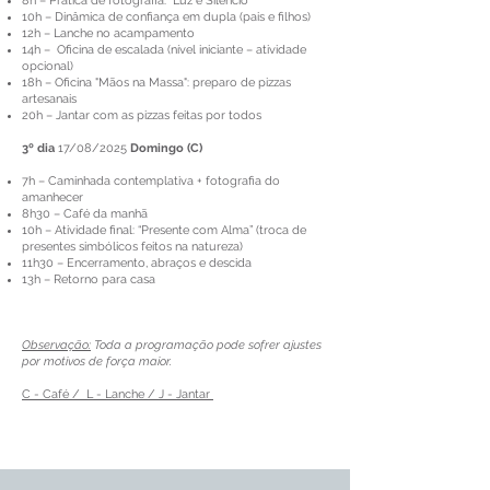
8h – Prática de fotografia: “Luz e Silêncio”
10h – Dinâmica de confiança em dupla (pais e filhos)
12h – Lanche no acampamento
14h – Oficina de escalada (nível iniciante – atividade
opcional)
18h – Oficina "Mãos na Massa": preparo de pizzas
artesanais
20h – Jantar com as pizzas feitas por todos
3º dia
17/08/2025
Domingo (C)
7h – Caminhada contemplativa + fotografia do
amanhecer
8h30 – Café da manhã
10h – Atividade final: “Presente com Alma” (troca de
presentes simbólicos feitos na natureza)
11h30 – Encerramento, abraços e descida
13h – Retorno para casa
Observação:
Toda a programação pode sofrer ajustes
por motivos de força maior.
C - Café / L - Lanche / J - Jantar