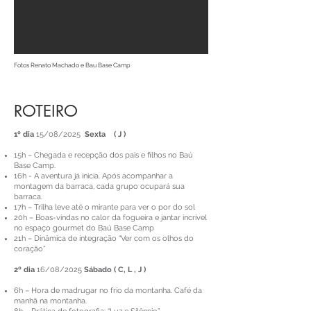
Fotos Renato Machado e Bau Base Camp
ROTEIRO
1º dia
15/08/2025
Sexta ( J )
15h – Chegada e recepção dos pais e filhos no Baú
Base Camp.
16h - A aventura já inicia. Após acompanhar a
montagem da barraca, cada grupo ocupará sua
barraca.
17h – Trilha leve até o mirante para ver o por do sol
20h – Boas-vindas no calor da fogueira e jantar incrível
no espaço gourmet do Baú Base Camp
21h – Dinâmica de integração “Ver com os olhos do
coração”
2º dia
16/08/2025
Sábado ( C, L , J )
6h – Hora de madrugar no frio da montanha. Café da
manhã na montanha.