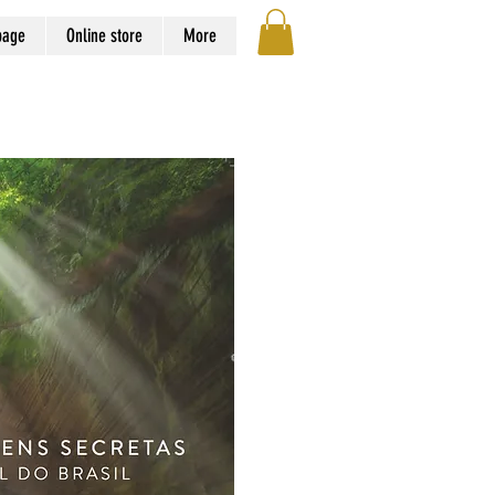
page
Online store
More