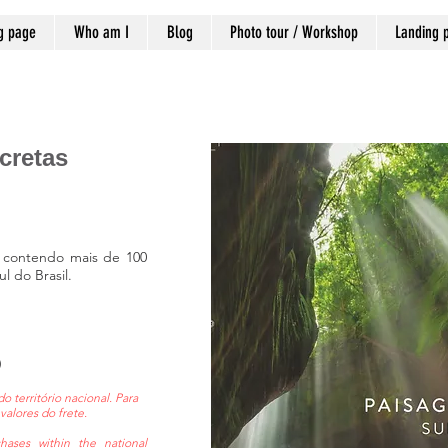
g page
Who am I
Blog
Photo tour / Workshop
Landing 
cretas
contendo mais de 100
l do Brasil.
)
do território nacional. Para
valores do frete.
hases within the national