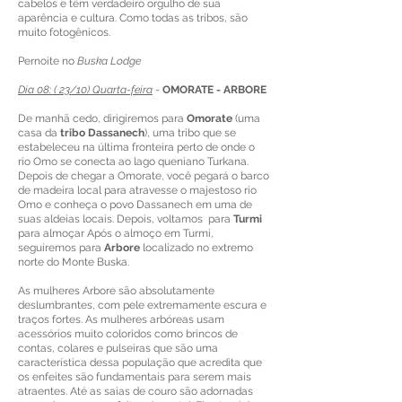
cabelos e têm verdadeiro orgulho de sua
aparência e cultura. Como todas as tribos, são
muito fotogênicos.
Pernoite no
Buska Lodge
Dia 08: ( 23/10) Quarta-feira
-
OMORATE - ARBORE
De manhã cedo, dirigiremos para
Omorate
(uma
casa da
tribo Dassanech
), uma tribo que se
estabeleceu na última fronteira perto de onde o
rio Omo se conecta ao lago queniano Turkana.
Depois de chegar a Omorate, você pegará o barco
de madeira local para atravesse o majestoso rio
Omo e conheça o povo Dassanech em uma de
suas aldeias locais. Depois, voltamos para
Turmi
para almoçar Após o almoço em Turmi,
seguiremos para
Arbore
localizado no extremo
norte do Monte Buska.
As mulheres Arbore são absolutamente
deslumbrantes, com pele extremamente escura e
traços fortes. As mulheres arbóreas usam
acessórios muito coloridos como brincos de
contas, colares e pulseiras que são uma
característica dessa população que acredita que
os enfeites são fundamentais para serem mais
atraentes. Até as saias de couro são adornadas