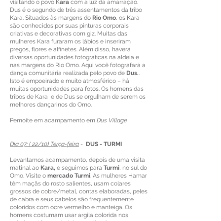
visitando o povo K
ara
com a luz da amarração.
Dus é o segundo de três assentamentos da tribo
Kara. Situados às margens do
Rio Omo
, os Kara
são conhecidos por suas pinturas corporais
criativas e decorativas com giz. Muitas das
mulheres Kara furaram os lábios e inseriram
pregos, flores e alfinetes. Além disso, haverá
diversas oportunidades fotográficas na aldeia e
nas margens do Rio Omo. Aqui você fotografará a
dança comunitária realizada pelo povo de
Dus.
.
Isto é empoeirado e muito atmosférico – há
muitas oportunidades para fotos. Os homens das
tribos de Kara e de Dus se orgulham de serem os
melhores dançarinos do Omo.
Pernoite em acampamento em
Dus Village
Dia 07: ( 22/10) Terça-feira
-
DUS - TURMI
Levantamos acampamento, depois de uma visita
matinal ao
Kara,
e seguimos para
Turmi
, no sul do
Omo. Visite o
mercado Turmi
. As mulheres Hamar
têm maçãs do rosto salientes, usam colares
grossos de cobre/metal, contas elaboradas, peles
de cabra e seus cabelos são frequentemente
coloridos com ocre vermelho e manteiga. Os
homens costumam usar argila colorida nos