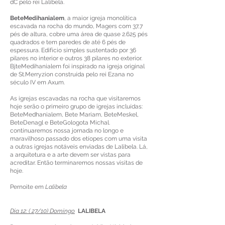
dC pelo rei Lalibela.
BeteMedihanialem
, a maior igreja monolítica
escavada na rocha do mundo, Magers com 37,7
pés de altura, cobre uma área de quase 2.625 pés
quadrados e tem paredes de até 6 pés de
espessura. Edifício simples sustentado por 36
pilares no interior e outros 38 pilares no exterior.
BjteMedihanialem foi inspirado na igreja original
de St.Merryzion construída pelo rei Ezana no
século IV em Axum.
As igrejas escavadas na rocha que visitaremos
hoje serão o primeiro grupo de igrejas incluídas:
BeteMedhanialem, Bete Mariam, BeteMeskel,
BeteDenagl e BeteGologota Michal.
continuaremos nossa jornada no longo e
maravilhoso passado dos etíopes com uma visita
a outras igrejas notáveis enviadas de Lalibela. Lá,
a arquitetura e a arte devem ser vistas para
acreditar. Então terminaremos nossas visitas de
hoje.
Pernoite em
Lalibela
Dia 12: ( 27/10) Domingo
LALIBELA