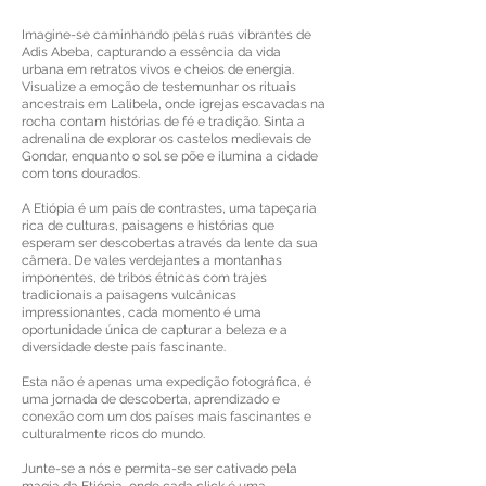
Imagine-se caminhando pelas ruas vibrantes de
Adis Abeba, capturando a essência da vida
urbana em retratos vivos e cheios de energia.
Visualize a emoção de testemunhar os rituais
ancestrais em Lalibela, onde igrejas escavadas na
rocha contam histórias de fé e tradição. Sinta a
adrenalina de explorar os castelos medievais de
Gondar, enquanto o sol se põe e ilumina a cidade
com tons dourados.
A Etiópia é um país de contrastes, uma tapeçaria
rica de culturas, paisagens e histórias que
esperam ser descobertas através da lente da sua
câmera. De vales verdejantes a montanhas
imponentes, de tribos étnicas com trajes
tradicionais a paisagens vulcânicas
impressionantes, cada momento é uma
oportunidade única de capturar a beleza e a
diversidade deste país fascinante.
Esta não é apenas uma expedição fotográfica, é
uma jornada de descoberta, aprendizado e
conexão com um dos países mais fascinantes e
culturalmente ricos do mundo.
Junte-se a nós e permita-se ser cativado pela