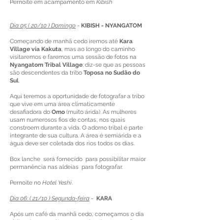
Pernoite em acampamento em
Kibish
Dia 05 ( 20/10 ) Domingo
-
KIBISH - NYANGATOM
Começando de manhã cedo iremos até
Kara
Village via Kakuta
, mas ao longo do caminho
visitaremos e faremos uma sessão de fotos na
Nyangatom Tribal Village
; diz-se que as pessoas
são descendentes da tribo
Toposa no Sudão do
Sul
.
Aqui teremos a oportunidade de fotografar a tribo
que vive em uma área climaticamente
desafiadora do
Omo
(muito árida). As mulheres
usam numerosos fios de contas, nos quais
constroem durante a vida. O adorno tribal é parte
integrante de sua cultura. A área é semiárida e a
água deve ser coletada dos rios todos os dias.
Box lanche será fornecido para possibilitar maior
permanência nas aldeias para fotografar.
Pernoite no
Hotel Yeshi
.
Dia 06: ( 21/10 ) Segunda-feira
-
KARA
Após um café da manhã cedo, começamos o dia