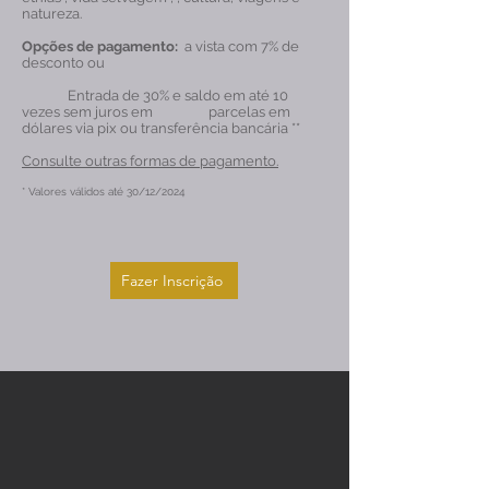
natureza.
Opções de pagamento:
a vista com 7% de
desconto ou
Entrada de 30% e saldo em até 10
vezes sem juros em parcelas em
dólares via pix ou transferência bancária **
Consulte outras formas de pagamento.
* Valores válidos até 30/12/2024
Fazer Inscrição