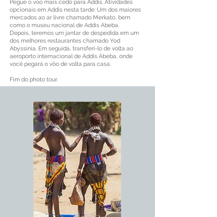
Pegue o voo mais cedo para Addis. Atividades
opcionais em Addis nesta tarde: Um dos maiores
mercados ao ar livre chamado Merkato, bem
como o museu nacional de Addis Abeba.
Depois, teremos um jantar de despedida em um
dos melhores restaurantes chamado Yod
Abyssinia. Em seguida, transferi-lo de volta ao
aeroporto internacional de Addis Abeba, onde
você pegará o vôo de volta para casa.
Fim do photo tour.