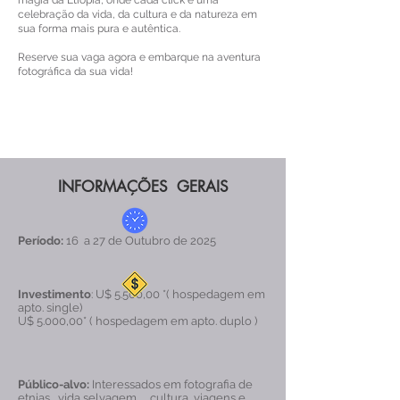
magia da Etiópia, onde cada click é uma
celebração da vida, da cultura e da natureza em
sua forma mais pura e autêntica.
Reserve sua vaga agora e embarque na aventura
fotográfica da sua vida!
INFORMAÇÕES GERAIS
Período:
16 a 27 de Outubro de 2025
Investimento
: U$ 5.500,00 *( hospedagem em
apto. single)
U$ 5.000,00* ( hospedagem em apto. duplo )
Público-alvo:
Interessados em fotografia de
etnias , vida selvagem , , cultura, viagens e