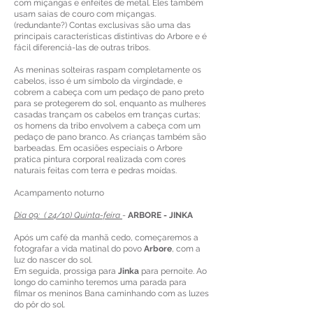
com miçangas e enfeites de metal. Eles também
usam saias de couro com miçangas.
(redundante?) Contas exclusivas são uma das
principais características distintivas do Arbore e é
fácil diferenciá-las de outras tribos.
As meninas solteiras raspam completamente os
cabelos, isso é um símbolo da virgindade, e
cobrem a cabeça com um pedaço de pano preto
para se protegerem do sol, enquanto as mulheres
casadas trançam os cabelos em tranças curtas;
os homens da tribo envolvem a cabeça com um
pedaço de pano branco. As crianças também são
barbeadas. Em ocasiões especiais o Arbore
pratica pintura corporal realizada com cores
naturais feitas com terra e pedras moídas.
Acampamento noturno
Dia 09: ( 24/10) Quinta-feira
-
ARBORE - JINKA
Após um café da manhã cedo, começaremos a
fotografar a vida matinal do povo
Arbore
, com a
luz do nascer do sol.
Em seguida, prossiga para
Jinka
para pernoite. Ao
longo do caminho teremos uma parada para
filmar os meninos Bana caminhando com as luzes
do pôr do sol.