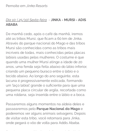
Pernoite em
Jinka Resorts
Dia 10: ( 25/10) Sexta-feira
-
JINKA - MURSI - ADIS
ABABA
De manhã cedo, após o café da manhã, iremos
até as tribos Mursi, que ficam a 60 km de Jinka.
Através do parque nacional do Mago e das tribos
Mursi são conhecidas como as tribos mais
incríveis de todas, mais conhecidas pelas placas
labiais usadas pelas mulheres. O costume é que
quando uma mulher Mursi atinge a idade de 20
anos, uma fenda seja feita abaixo do lábio inferior,
criando um pequeno buraco entre o lábio e o
tecido abaixo. Ao longo do ano seguinte, esta
lacuna é progressivamente esticada, formando
um 'laço labial' grande o suficiente para que uma
pequena placa circular de argila, recortada como
uma roldana, seja inserida entre o lábio e a boca.
Passaremos alguns momentos na aldeia deles e
passearemos pelo
Parque Nacional do Mago
e
poderemos ver alguns animais selvagens. Depois
de visitar esta tribo, você retornará para Jinka,
onde pegará o vôo de volta para Addis Ababa.