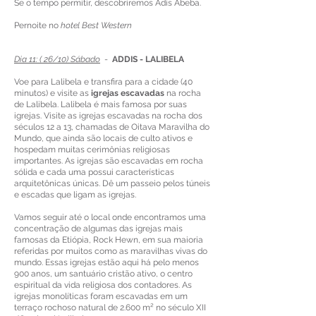
Se o tempo permitir, descobriremos Adis Abeba.
Pernoite no
hotel Best Western
Dia 11: ( 26/10) Sábado
-
ADDIS - LALIBELA
Voe para Lalibela e transfira para a cidade (40
minutos) e visite as
igrejas escavadas
na rocha
de Lalibela. Lalibela é mais famosa por suas
igrejas. Visite as igrejas escavadas na rocha dos
séculos 12 a 13, chamadas de Oitava Maravilha do
Mundo, que ainda são locais de culto ativos e
hospedam muitas cerimônias religiosas
importantes. As igrejas são escavadas em rocha
sólida e cada uma possui características
arquitetônicas únicas. Dê um passeio pelos túneis
e escadas que ligam as igrejas.
Vamos seguir até o local onde encontramos uma
concentração de algumas das igrejas mais
famosas da Etiópia, Rock Hewn, em sua maioria
referidas por muitos como as maravilhas vivas do
mundo. Essas igrejas estão aqui há pelo menos
900 anos, um santuário cristão ativo, o centro
espiritual da vida religiosa dos contadores. As
igrejas monolíticas foram escavadas em um
terraço rochoso natural de 2.600 m² no século XII