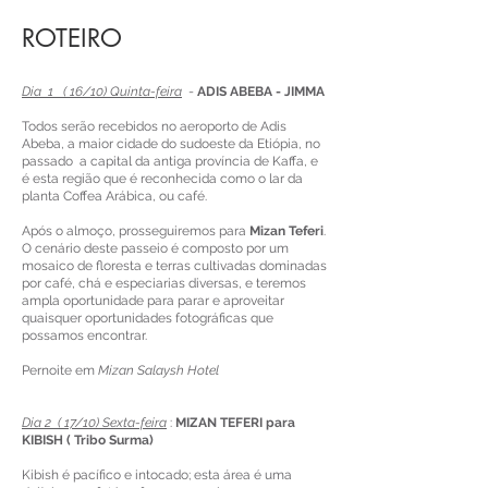
ROTEIRO
Dia 1 ( 16/10) Quinta-feira
-
ADIS ABEBA - JIMMA
Todos serão recebidos no aeroporto de Adis
Abeba, a maior cidade do sudoeste da Etiópia, no
passado a capital da antiga província de Kaffa, e
é esta região que é reconhecida como o lar da
planta Coffea Arábica, ou café.
Após o almoço, prosseguiremos para
Mizan Teferi
.
O cenário deste passeio é composto por um
mosaico de floresta e terras cultivadas dominadas
por café, chá e especiarias diversas, e teremos
ampla oportunidade para parar e aproveitar
quaisquer oportunidades fotográficas que
possamos encontrar.
Pernoite em
Mizan Salaysh Hotel
Dia 2 ( 17/10) Sexta-feira
:
MIZAN TEFERI para
KIBISH ( Tribo Surma)
Kibish é pacífico e intocado; esta área é uma