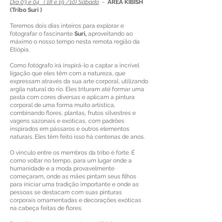
Dia 03 e 04 ( 18 e 19 /10) Sábado
-
ÁREA KIBISH
(Tribo Suri )
Teremos dois dias inteiros para explorar e
fotografar o fascinante
Suri,
aproveitando ao
máximo o nosso tempo nesta remota região da
Etiópia.
Como fotógrafo irá inspirá-lo a captar a incrível
ligação que eles têm com a natureza, que
expressam através da sua arte corporal, utilizando
argila natural do rio. Eles trituram até formar uma
pasta com cores diversas e aplicam a pintura
corporal de uma forma muito artística,
combinando flores, plantas, frutos silvestres e
vagens sazonais e exóticas, com padrões
inspirados em pássaros e outros elementos
naturais. Eles têm feito isso há centenas de anos.
O vínculo entre os membros da tribo é forte. É
como voltar no tempo, para um lugar onde a
humanidade e a moda provavelmente
começaram, onde as mães pintam seus filhos
para iniciar uma tradição importante e onde as
pessoas se destacam com suas pinturas
corporais ornamentadas e decorações exóticas
na cabeça feitas de flores.