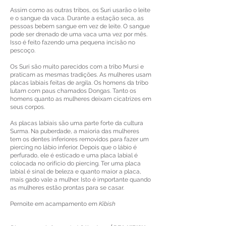
Assim como as outras tribos, os Suri usarão o leite
e o sangue da vaca. Durante a estação seca, as
pessoas bebem sangue em vez de leite. O sangue
pode ser drenado de uma vaca uma vez por mês.
Isso é feito fazendo uma pequena incisão no
pescoço.
Os Suri são muito parecidos com a tribo Mursi e
praticam as mesmas tradições. As mulheres usam
placas labiais feitas de argila. Os homens da tribo
lutam com paus chamados Dongas. Tanto os
homens quanto as mulheres deixam cicatrizes em
seus corpos.
As placas labiais são uma parte forte da cultura
Surma. Na puberdade, a maioria das mulheres
tem os dentes inferiores removidos para fazer um
piercing no lábio inferior. Depois que o lábio é
perfurado, ele é esticado e uma placa labial é
colocada no orifício do piercing. Ter uma placa
labial é sinal de beleza e quanto maior a placa,
mais gado vale a mulher. Isto é importante quando
as mulheres estão prontas para se casar.
Pernoite em acampamento em
Kibish