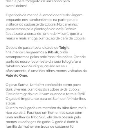
delícia para fotógrafos e um sonho para
aventureiros!
O período da manhã é emocionante de viagem
enquanto nos aprofundamos na parte pouco
visitada do sudoeste da Etiópia. No caminho,
passaremos pela plantação de café Bebeka
(localizada a cerca de 30 km de Mizan), que é a
maior e mais antiga plantação de café da Etiópia.
Depois de passar pela cidade de
Tulgit
,
finalmente chegaremos a
Kibish
, onde
acamparemos pelas próximas três noites. Grande
parte do nosso foco neste dia será fotografar o
fabuloso povo
Suri
que, devido ao seu
afastamento, é uma das tribos menos visitadas do
Vale do Omo.
O povo Surma, também conhecido como povo
Suri, vive nas planícies do sudoeste da Etiópia.
Eles criam gado e cultivam quando a terra é fértil.
O gado é importante para os Suri, conferindo-lhes
status.
Quanto mais gado um membro da tribo tiver, mais
rico ele será. Para que um homem se case com
uma mulher da tribo Suri, ele deve possuir pelo
menos 20 cabeças de gado. O gado é dado à
família da mulher em troca de casamento.