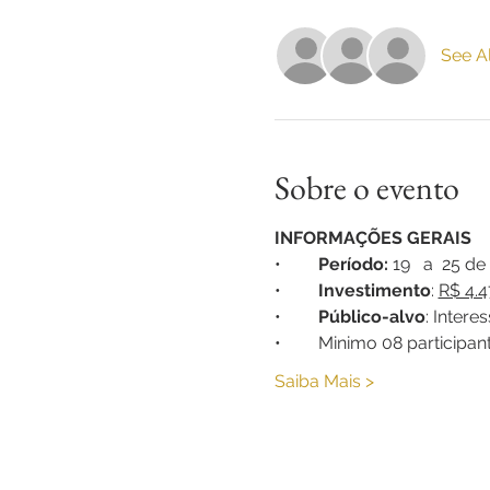
See Al
Sobre o evento
INFORMAÇÕES GERAIS
•	
Período:
 19   a  25 d
•	
Investimento
: 
R$ 4.4
•	
Público-alvo
: Intere
•	Minimo 08 participan
Saiba Mais >