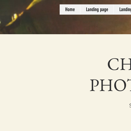
Home
Landing page
Landin
CH
PHOT