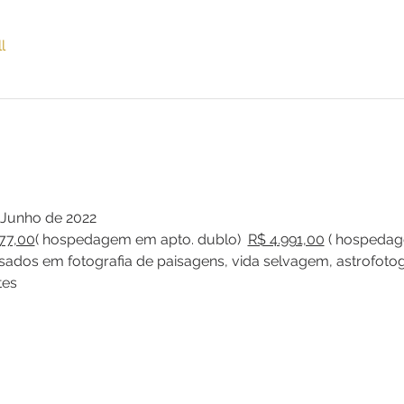
l
e Junho de 2022
77,00
( hospedagem em apto. dublo)  
R$ 4.991,00
 ( hospedag
ssados em fotografia de paisagens, vida selvagem, astrofotog
tes 