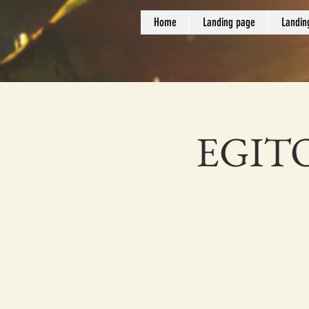
Home
Landing page
Landin
EGITO