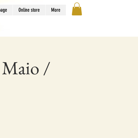
page
Online store
More
Maio /