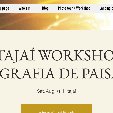
g page
Who am I
Blog
Photo tour / Workshop
Landing 
TAJAÍ WORKSH
GRAFIA DE PAI
Sat, Aug 31
  |  
Itajaí
A inscrição está fechada