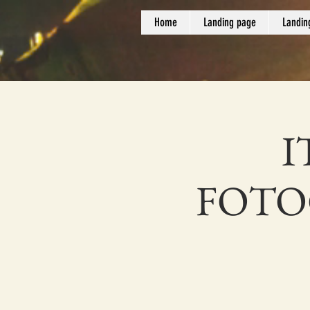
Home
Landing page
Landin
I
FOTO