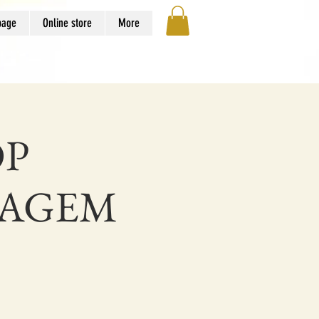
page
Online store
More
OP
SAGEM