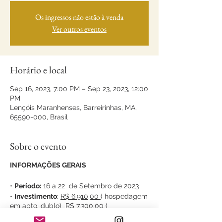
Os ingressos não estão à venda
Ver outros eventos
Horário e local
Sep 16, 2023, 7:00 PM – Sep 23, 2023, 12:00
PM
Lençóis Maranhenses, Barreirinhas, MA,
65590-000, Brasil
Sobre o evento
INFORMAÇÕES GERAIS
•
Período:
16 a 22 de Setembro de 2023
•
Investimento
:
R$ 6.910,00
( hospedagem
em apto. dublo)
R$ 7.300,00
(
hospedagem em apto. single )