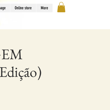
page
Online store
More
GEM
dição)