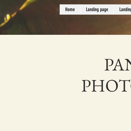
Home
Landing page
Landin
PA
PHOTO