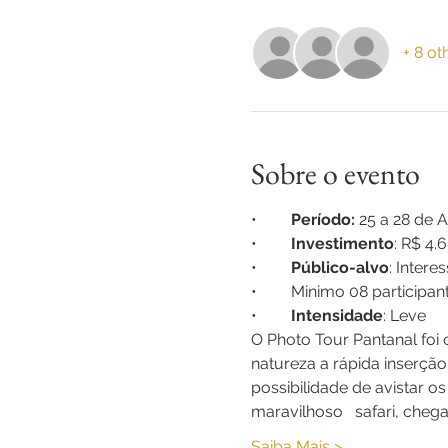
+ 8 ot
Sobre o evento
•	
Período:
 25 a 28 de 
•	
Investimento
: R$ 4.
•	
Público-alvo
: Intere
•	Minimo 08 participan
•	
Intensidade
: Leve
O Photo Tour Pantanal foi 
natureza a rápida inserçã
possibilidade de avistar o
maravilhoso   safari, che
Saiba Mais >