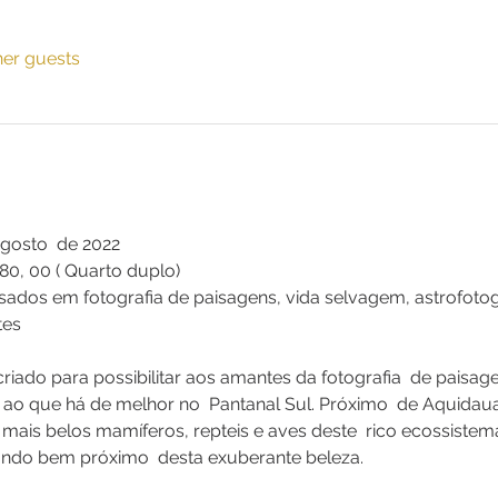
her guests
Agosto  de 2022
680, 00 ( Quarto duplo) 
ssados em fotografia de paisagens, vida selvagem, astrofotog
tes 
criado para possibilitar aos amantes da fotografia  de paisa
o ao que há de melhor no  Pantanal Sul. Próximo  de Aquidau
s mais belos mamíferos, repteis e aves deste  rico ecossiste
gando bem próximo  desta exuberante beleza.