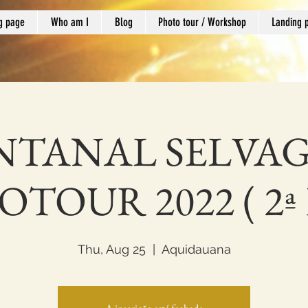
g page
Who am I
Blog
Photo tour / Workshop
Landing 
NTANAL SELVA
TOUR 2022 ( 2ª E
Thu, Aug 25
  |  
Aquidauana