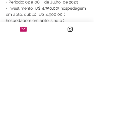
• Período: 02 a 08    de Julho  de 2023
• Investimento: U$ 4.350,00( hospedagem 
em apto. dublo)  U$ 4.900,00 ( 
hospedagem em apto. single )
• Público-alvo: Interessados em fotografia 
de paisagens, vida selvagem e 
astrofotografia
• Minimo 07 participantes
• Intensidade: Leve e moderado
Saiba Mais >
Compartilhe este evento